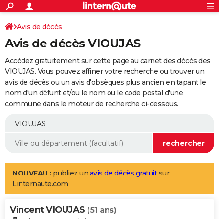
ACTUALITÉS
Connexion
S'inscrire
Avis de décès
Rechercher
Société
Education
Villes
Politique
Faits Divers
Monde
+
SPORT
Avis de décès VIOUJAS
Football
Cyclisme
Forum
Coupe du monde 2026
Tennis
Rugby
CULTURE
Accédez gratuitement sur cette page au carnet des décès des
TNT
Cinéma
Musique
Programme TV
Streaming
Sorties cinéma
+
VIOUJAS. Vous pouvez affiner votre recherche ou trouver un
FINANCE
avis de décès ou un avis d'obsèques plus ancien en tapant le
Impôts
Immobilier
Banque
Crédit
Retraite
Epargne
Risques naturels par ville
Assurance
AUTO
nom d'un défunt et/ou le nom ou le code postal d'une
commune dans le moteur de recherche ci-dessous.
Réserver un essai
Berlines
Forum auto
Essais
Citadines
SUV
+
HIGH-TECH
Meilleur smartphone
Ordinateurs
Guide high-tech
Mobiles
Internet
Jeux vidéo
+
BRICOLAGE
Aménagement intérieur
Cuisine
Jardinage
+
Forum
Extérieur
Salle de bains
Rangement
WEEK-END
Escapades
Expositions
Week-end nature
Guides de France
Patrimoine
Musées
+
LIFESTYLE
NOUVEAU :
publiez un
avis de décès gratuit
sur
Linternaute.com
Bien-être
Mode
+
Art de vivre
Loisirs
Modes de vie
SANTE
Vincent VIOUJAS
Guide de la santé
Médicaments
+
Alimentation
Maladies
Sommeil
(51 ans)
VOYAGE