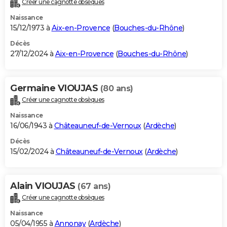
Créer une cagnotte obsèques
City break
Voyage de noces
Climat
Destinations
Voyage nature
Forum
+
PHOTO
Naissance
15/12/1973 à
Aix-en-Provence
(
Bouches-du-Rhône
)
GUIDES D'ACHAT
Décès
27/12/2024 à
Aix-en-Provence
(
Bouches-du-Rhône
)
BONS PLANS
CARTE DE VOEUX
Germaine VIOUJAS
(80 ans)
Carte Bonne année
Carte Pâques
Carte de Noël
Carte Saint-Valentin
Carte d'anniversaire
DICTIONNAIRE
Créer une cagnotte obsèques
Biographies
Expressions
Dictionnaire
Citations
Proverbes
PROGRAMME TV
Naissance
16/06/1943 à
Châteauneuf-de-Vernoux
(
Ardèche
)
COPAINS D'AVANT
Décès
15/02/2024 à
Châteauneuf-de-Vernoux
(
Ardèche
)
Se connecter
Collèges
Universités
Service militaire
S'inscrire
Lycées
Primaires
Entreprises
Avis de recherche
AVIS DE DÉCÈS
FORUM
Alain VIOUJAS
(67 ans)
Lifestyle
Sport
Television
Cinema
Bricolage
Culture
Auto
Voyage
Créer une cagnotte obsèques
Naissance
05/04/1955 à
Annonay
(
Ardèche
)