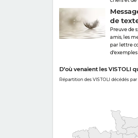
chers et de
Message
de text
Preuve de 
amis, les m
par lettre 
d'exemples 
D'où venaient les VISTOLI qu
Répartition des VISTOLI décédés par