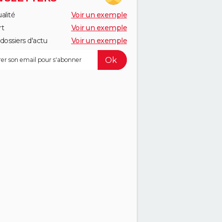
alité
Voir un exemple
rt
Voir un exemple
dossiers d'actu
Voir un exemple