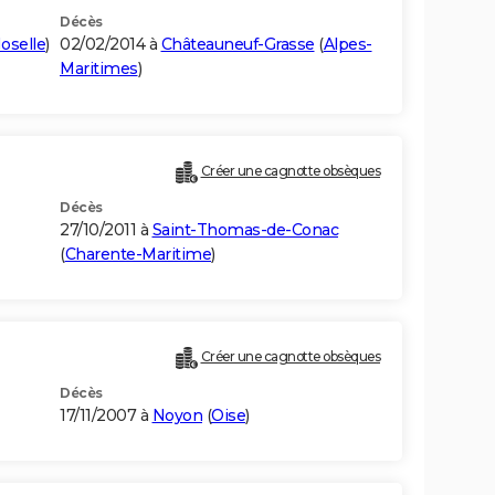
Décès
oselle
)
02/02/2014 à
Châteauneuf-Grasse
(
Alpes-
Maritimes
)
Créer une cagnotte obsèques
Décès
27/10/2011 à
Saint-Thomas-de-Conac
(
Charente-Maritime
)
Créer une cagnotte obsèques
Décès
17/11/2007 à
Noyon
(
Oise
)