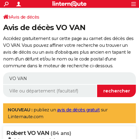
ACTUALITÉS
Connexion
S'inscrire
Avis de décès
Rechercher
Société
Education
Villes
Politique
Faits Divers
Monde
+
SPORT
Avis de décès VO VAN
Football
Cyclisme
Forum
Coupe du monde 2026
Tennis
Rugby
CULTURE
Accédez gratuitement sur cette page au carnet des décès des
TNT
Cinéma
Musique
Programme TV
Streaming
Sorties cinéma
+
VO VAN. Vous pouvez affiner votre recherche ou trouver un
FINANCE
avis de décès ou un avis d'obsèques plus ancien en tapant le
Impôts
Immobilier
Banque
Crédit
Retraite
Epargne
Risques naturels par ville
Assurance
AUTO
nom d'un défunt et/ou le nom ou le code postal d'une
commune dans le moteur de recherche ci-dessous.
Réserver un essai
Berlines
Forum auto
Essais
Citadines
SUV
+
HIGH-TECH
Meilleur smartphone
Ordinateurs
Guide high-tech
Mobiles
Internet
Jeux vidéo
+
BRICOLAGE
Aménagement intérieur
Cuisine
Jardinage
+
Forum
Extérieur
Salle de bains
Rangement
WEEK-END
Escapades
Expositions
Week-end nature
Guides de France
Patrimoine
Musées
+
LIFESTYLE
NOUVEAU :
publiez un
avis de décès gratuit
sur
Linternaute.com
Bien-être
Mode
+
Art de vivre
Loisirs
Modes de vie
SANTE
Robert VO VAN
Guide de la santé
Médicaments
+
Alimentation
Maladies
Sommeil
(84 ans)
VOYAGE