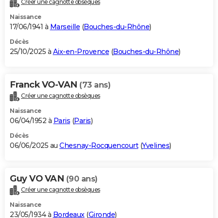
Créer une cagnotte obsèques
City break
Voyage de noces
Climat
Destinations
Voyage nature
Forum
+
PHOTO
Naissance
17/06/1941 à
Marseille
(
Bouches-du-Rhône
)
GUIDES D'ACHAT
Décès
25/10/2025 à
Aix-en-Provence
(
Bouches-du-Rhône
)
BONS PLANS
CARTE DE VOEUX
Franck VO-VAN
(73 ans)
Carte Bonne année
Carte Pâques
Carte de Noël
Carte Saint-Valentin
Carte d'anniversaire
DICTIONNAIRE
Créer une cagnotte obsèques
Biographies
Expressions
Dictionnaire
Citations
Proverbes
PROGRAMME TV
Naissance
06/04/1952 à
Paris
(
Paris
)
COPAINS D'AVANT
Décès
06/06/2025 au
Chesnay-Rocquencourt
(
Yvelines
)
Se connecter
Collèges
Universités
Service militaire
S'inscrire
Lycées
Primaires
Entreprises
Avis de recherche
AVIS DE DÉCÈS
FORUM
Guy VO VAN
(90 ans)
Lifestyle
Sport
Television
Cinema
Bricolage
Culture
Auto
Voyage
Créer une cagnotte obsèques
Naissance
23/05/1934 à
Bordeaux
(
Gironde
)