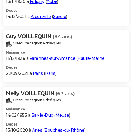
13/11/1930 à
Fuligny
(
Aube
)
Décès
14/12/2021 à
Albertville
(
Savoie
)
Guy VOILLEQUIN
(84 ans)
Créer une cagnotte obsèques
Naissance
11/12/1936 à
Varennes-sur-Amance
(
Haute-Marne
)
Décès
22/09/2021 à
Paris
(
Paris
)
Nelly VOILLEQUIN
(67 ans)
Créer une cagnotte obsèques
Naissance
14/02/1953 à
Bar-le-Duc
(
Meuse
)
Décès
13/10/2020 à
Arles
(
Bouches-du-Rhône
)