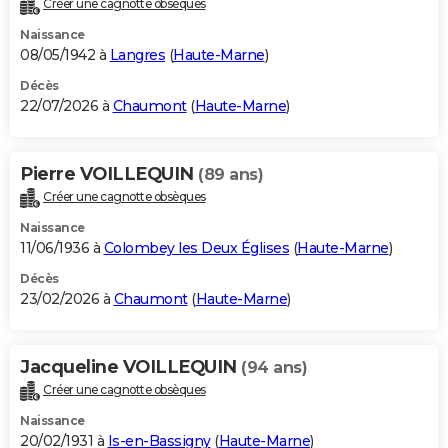
Créer une cagnotte obsèques
City break
Voyage de noces
Climat
Destinations
Voyage nature
Forum
+
PHOTO
Naissance
08/05/1942 à
Langres
(
Haute-Marne
)
GUIDES D'ACHAT
Décès
22/07/2026 à
Chaumont
(
Haute-Marne
)
BONS PLANS
CARTE DE VOEUX
Pierre VOILLEQUIN
(89 ans)
Carte Bonne année
Carte Pâques
Carte de Noël
Carte Saint-Valentin
Carte d'anniversaire
DICTIONNAIRE
Créer une cagnotte obsèques
Biographies
Expressions
Dictionnaire
Citations
Proverbes
PROGRAMME TV
Naissance
11/06/1936 à
Colombey les Deux Églises
(
Haute-Marne
)
COPAINS D'AVANT
Décès
23/02/2026 à
Chaumont
(
Haute-Marne
)
Se connecter
Collèges
Universités
Service militaire
S'inscrire
Lycées
Primaires
Entreprises
Avis de recherche
AVIS DE DÉCÈS
FORUM
Jacqueline VOILLEQUIN
(94 ans)
Lifestyle
Sport
Television
Cinema
Bricolage
Culture
Auto
Voyage
Créer une cagnotte obsèques
Naissance
20/02/1931 à
Is-en-Bassigny
(
Haute-Marne
)