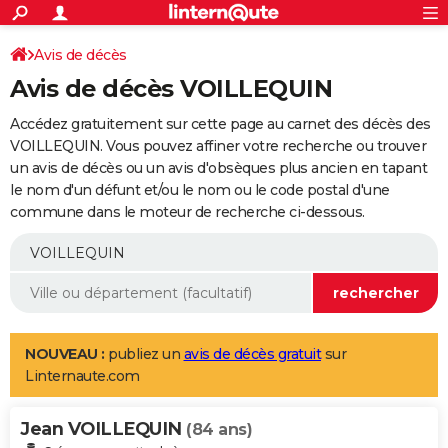
ACTUALITÉS
Connexion
S'inscrire
Avis de décès
Rechercher
Société
Education
Villes
Politique
Faits Divers
Monde
+
SPORT
Avis de décès VOILLEQUIN
Football
Cyclisme
Forum
Coupe du monde 2026
Tennis
Rugby
CULTURE
Accédez gratuitement sur cette page au carnet des décès des
TNT
Cinéma
Musique
Programme TV
Streaming
Sorties cinéma
+
VOILLEQUIN. Vous pouvez affiner votre recherche ou trouver
FINANCE
un avis de décès ou un avis d'obsèques plus ancien en tapant
Impôts
Immobilier
Banque
Crédit
Retraite
Epargne
Risques naturels par ville
Assurance
AUTO
le nom d'un défunt et/ou le nom ou le code postal d'une
commune dans le moteur de recherche ci-dessous.
Réserver un essai
Berlines
Forum auto
Essais
Citadines
SUV
+
HIGH-TECH
Meilleur smartphone
Ordinateurs
Guide high-tech
Mobiles
Internet
Jeux vidéo
+
BRICOLAGE
Aménagement intérieur
Cuisine
Jardinage
+
Forum
Extérieur
Salle de bains
Rangement
WEEK-END
Escapades
Expositions
Week-end nature
Guides de France
Patrimoine
Musées
+
LIFESTYLE
NOUVEAU :
publiez un
avis de décès gratuit
sur
Linternaute.com
Bien-être
Mode
+
Art de vivre
Loisirs
Modes de vie
SANTE
Jean VOILLEQUIN
Guide de la santé
Médicaments
+
Alimentation
Maladies
Sommeil
(84 ans)
VOYAGE