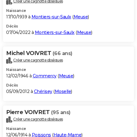
Créer une cagnotte obsèques
City break
Voyage de noces
Climat
Destinations
Voyage nature
Forum
+
PHOTO
Naissance
17/10/1939 à
Montiers-sur-Saulx
(
Meuse
)
GUIDES D'ACHAT
Décès
07/04/2022 à
Montiers-sur-Saulx
(
Meuse
)
BONS PLANS
CARTE DE VOEUX
Michel VOIVRET
(66 ans)
Carte Bonne année
Carte Pâques
Carte de Noël
Carte Saint-Valentin
Carte d'anniversaire
DICTIONNAIRE
Créer une cagnotte obsèques
Biographies
Expressions
Dictionnaire
Citations
Proverbes
PROGRAMME TV
Naissance
12/02/1946 à
Commercy
(
Meuse
)
COPAINS D'AVANT
Décès
05/09/2012 à
Chérisey
(
Moselle
)
Se connecter
Collèges
Universités
Service militaire
S'inscrire
Lycées
Primaires
Entreprises
Avis de recherche
AVIS DE DÉCÈS
FORUM
Pierre VOIVRET
(95 ans)
Lifestyle
Sport
Television
Cinema
Bricolage
Culture
Auto
Voyage
Créer une cagnotte obsèques
Naissance
12/06/1914 à
Poissons
(
Haute-Marne
)