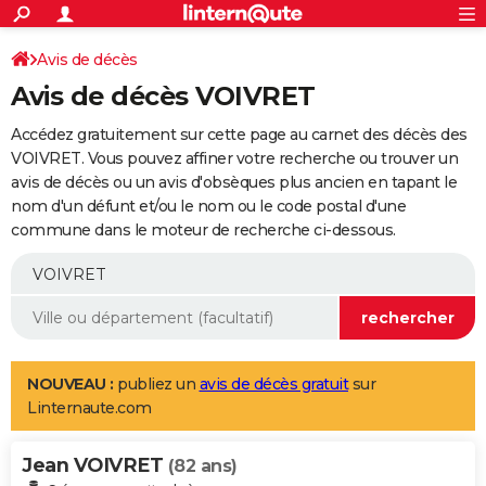
ACTUALITÉS
Connexion
S'inscrire
Avis de décès
Rechercher
Société
Education
Villes
Politique
Faits Divers
Monde
+
SPORT
Avis de décès VOIVRET
Football
Cyclisme
Forum
Coupe du monde 2026
Tennis
Rugby
CULTURE
Accédez gratuitement sur cette page au carnet des décès des
TNT
Cinéma
Musique
Programme TV
Streaming
Sorties cinéma
+
VOIVRET. Vous pouvez affiner votre recherche ou trouver un
FINANCE
avis de décès ou un avis d'obsèques plus ancien en tapant le
Impôts
Immobilier
Banque
Crédit
Retraite
Epargne
Risques naturels par ville
Assurance
AUTO
nom d'un défunt et/ou le nom ou le code postal d'une
commune dans le moteur de recherche ci-dessous.
Réserver un essai
Berlines
Forum auto
Essais
Citadines
SUV
+
HIGH-TECH
Meilleur smartphone
Ordinateurs
Guide high-tech
Mobiles
Internet
Jeux vidéo
+
BRICOLAGE
Aménagement intérieur
Cuisine
Jardinage
+
Forum
Extérieur
Salle de bains
Rangement
WEEK-END
Escapades
Expositions
Week-end nature
Guides de France
Patrimoine
Musées
+
LIFESTYLE
NOUVEAU :
publiez un
avis de décès gratuit
sur
Linternaute.com
Bien-être
Mode
+
Art de vivre
Loisirs
Modes de vie
SANTE
Jean VOIVRET
Guide de la santé
Médicaments
+
Alimentation
Maladies
Sommeil
(82 ans)
VOYAGE