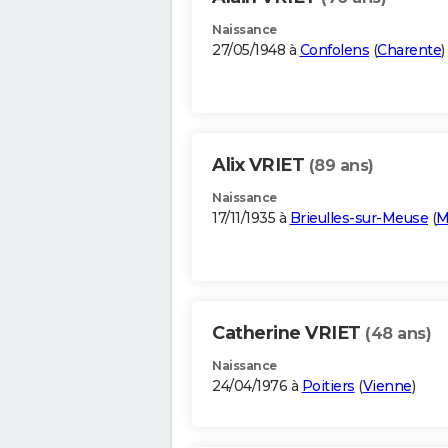
Naissance
27/05/1948 à
Confolens
(
Charente
)
Alix VRIET
(89 ans)
Naissance
17/11/1935 à
Brieulles-sur-Meuse
(
M
Catherine VRIET
(48 ans)
Naissance
24/04/1976 à
Poitiers
(
Vienne
)