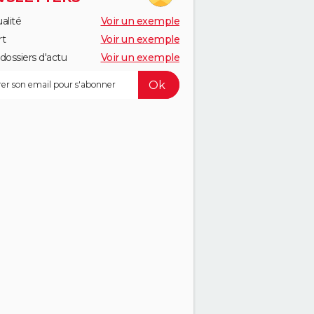
alité
Voir un exemple
rt
Voir un exemple
dossiers d'actu
Voir un exemple