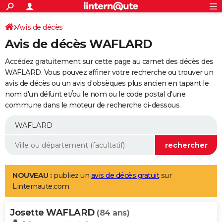
ACTUALITÉS
Connexion
S'inscrire
Avis de décès
Rechercher
Société
Education
Villes
Politique
Faits Divers
Monde
+
SPORT
Avis de décès WAFLARD
Football
Cyclisme
Forum
Coupe du monde 2026
Tennis
Rugby
CULTURE
Accédez gratuitement sur cette page au carnet des décès des
TNT
Cinéma
Musique
Programme TV
Streaming
Sorties cinéma
+
WAFLARD. Vous pouvez affiner votre recherche ou trouver un
FINANCE
avis de décès ou un avis d'obsèques plus ancien en tapant le
Impôts
Immobilier
Banque
Crédit
Retraite
Epargne
Risques naturels par ville
Assurance
AUTO
nom d'un défunt et/ou le nom ou le code postal d'une
commune dans le moteur de recherche ci-dessous.
Réserver un essai
Berlines
Forum auto
Essais
Citadines
SUV
+
HIGH-TECH
Meilleur smartphone
Ordinateurs
Guide high-tech
Mobiles
Internet
Jeux vidéo
+
BRICOLAGE
Aménagement intérieur
Cuisine
Jardinage
+
Forum
Extérieur
Salle de bains
Rangement
WEEK-END
Escapades
Expositions
Week-end nature
Guides de France
Patrimoine
Musées
+
LIFESTYLE
NOUVEAU :
publiez un
avis de décès gratuit
sur
Linternaute.com
Bien-être
Mode
+
Art de vivre
Loisirs
Modes de vie
SANTE
Josette WAFLARD
Guide de la santé
Médicaments
+
Alimentation
Maladies
Sommeil
(84 ans)
VOYAGE