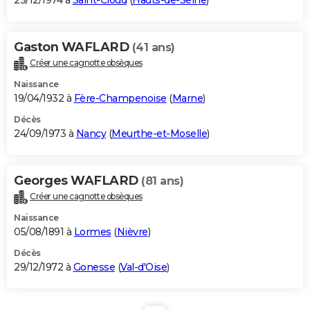
23/12/1974 à
Saint-Cloud
(
Hauts-de-Seine
)
Gaston WAFLARD
(41 ans)
Créer une cagnotte obsèques
Naissance
19/04/1932 à
Fère-Champenoise
(
Marne
)
Décès
24/09/1973 à
Nancy
(
Meurthe-et-Moselle
)
Georges WAFLARD
(81 ans)
Créer une cagnotte obsèques
Naissance
05/08/1891 à
Lormes
(
Nièvre
)
Décès
29/12/1972 à
Gonesse
(
Val-d'Oise
)