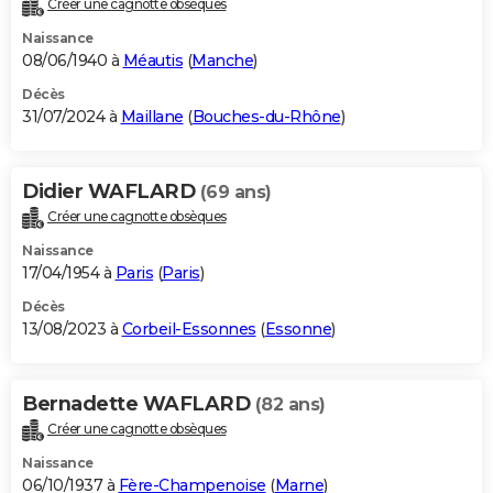
Créer une cagnotte obsèques
City break
Voyage de noces
Climat
Destinations
Voyage nature
Forum
+
PHOTO
Naissance
08/06/1940 à
Méautis
(
Manche
)
GUIDES D'ACHAT
Décès
31/07/2024 à
Maillane
(
Bouches-du-Rhône
)
BONS PLANS
CARTE DE VOEUX
Didier WAFLARD
(69 ans)
Carte Bonne année
Carte Pâques
Carte de Noël
Carte Saint-Valentin
Carte d'anniversaire
DICTIONNAIRE
Créer une cagnotte obsèques
Biographies
Expressions
Dictionnaire
Citations
Proverbes
PROGRAMME TV
Naissance
17/04/1954 à
Paris
(
Paris
)
COPAINS D'AVANT
Décès
13/08/2023 à
Corbeil-Essonnes
(
Essonne
)
Se connecter
Collèges
Universités
Service militaire
S'inscrire
Lycées
Primaires
Entreprises
Avis de recherche
AVIS DE DÉCÈS
FORUM
Bernadette WAFLARD
(82 ans)
Lifestyle
Sport
Television
Cinema
Bricolage
Culture
Auto
Voyage
Créer une cagnotte obsèques
Naissance
06/10/1937 à
Fère-Champenoise
(
Marne
)