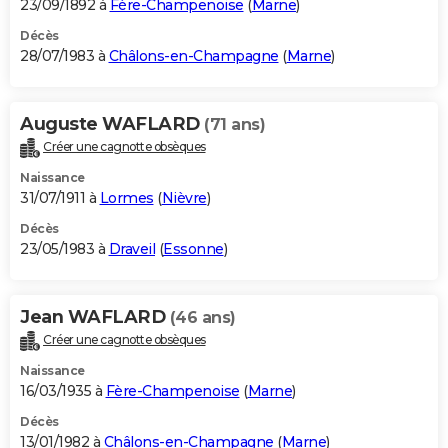
23/09/1892 à
Fère-Champenoise
(
Marne
)
Décès
28/07/1983 à
Châlons-en-Champagne
(
Marne
)
Auguste WAFLARD
(71 ans)
Créer une cagnotte obsèques
Naissance
31/07/1911 à
Lormes
(
Nièvre
)
Décès
23/05/1983 à
Draveil
(
Essonne
)
Jean WAFLARD
(46 ans)
Créer une cagnotte obsèques
Naissance
16/03/1935 à
Fère-Champenoise
(
Marne
)
Décès
13/01/1982 à
Châlons-en-Champagne
(
Marne
)