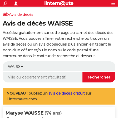
ACTUALITÉS
Connexion
S'inscrire
Avis de décès
Rechercher
Société
Education
Villes
Politique
Faits Divers
Monde
+
SPORT
Avis de décès WAISSE
Football
Cyclisme
Forum
Coupe du monde 2026
Tennis
Rugby
CULTURE
Accédez gratuitement sur cette page au carnet des décès des
TNT
Cinéma
Musique
Programme TV
Streaming
Sorties cinéma
+
WAISSE. Vous pouvez affiner votre recherche ou trouver un
FINANCE
avis de décès ou un avis d'obsèques plus ancien en tapant le
Impôts
Immobilier
Banque
Crédit
Retraite
Epargne
Risques naturels par ville
Assurance
AUTO
nom d'un défunt et/ou le nom ou le code postal d'une
commune dans le moteur de recherche ci-dessous.
Réserver un essai
Berlines
Forum auto
Essais
Citadines
SUV
+
HIGH-TECH
Meilleur smartphone
Ordinateurs
Guide high-tech
Mobiles
Internet
Jeux vidéo
+
BRICOLAGE
Aménagement intérieur
Cuisine
Jardinage
+
Forum
Extérieur
Salle de bains
Rangement
WEEK-END
Escapades
Expositions
Week-end nature
Guides de France
Patrimoine
Musées
+
LIFESTYLE
NOUVEAU :
publiez un
avis de décès gratuit
sur
Linternaute.com
Bien-être
Mode
+
Art de vivre
Loisirs
Modes de vie
SANTE
Maryse WAISSE
Guide de la santé
Médicaments
+
Alimentation
Maladies
Sommeil
(74 ans)
VOYAGE