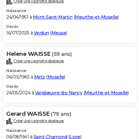
Créer une cagnotte obsèques
City break
Voyage de noces
Climat
Destinations
Voyage nature
Forum
+
PHOTO
Naissance
24/04/1951 à
Mont-Saint-Martin
(
Meurthe-et-Moselle
)
GUIDES D'ACHAT
Décès
16/07/2025 à
Verdun
(
Meuse
)
BONS PLANS
CARTE DE VOEUX
Helene WAISSE
(59 ans)
Carte Bonne année
Carte Pâques
Carte de Noël
Carte Saint-Valentin
Carte d'anniversaire
DICTIONNAIRE
Créer une cagnotte obsèques
Biographies
Expressions
Dictionnaire
Citations
Proverbes
PROGRAMME TV
Naissance
06/03/1965 à
Metz
(
Moselle
)
COPAINS D'AVANT
Décès
24/05/2024 à
Vandœuvre-lès-Nancy
(
Meurthe-et-Moselle
)
Se connecter
Collèges
Universités
Service militaire
S'inscrire
Lycées
Primaires
Entreprises
Avis de recherche
AVIS DE DÉCÈS
FORUM
Gerard WAISSE
(79 ans)
Lifestyle
Sport
Television
Cinema
Bricolage
Culture
Auto
Voyage
Créer une cagnotte obsèques
Naissance
06/08/1941 à
Saint-Chamond
(
Loire
)