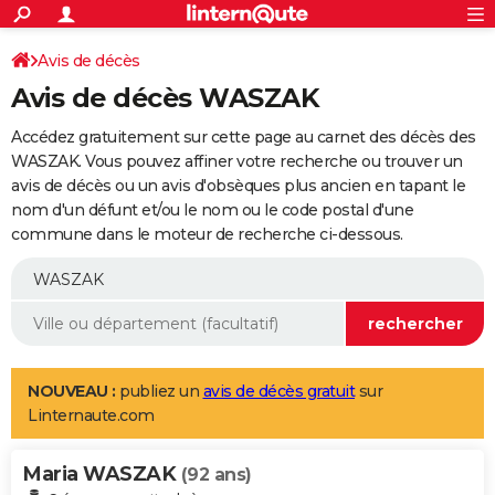
ACTUALITÉS
Connexion
S'inscrire
Avis de décès
Rechercher
Société
Education
Villes
Politique
Faits Divers
Monde
+
SPORT
Avis de décès WASZAK
Football
Cyclisme
Forum
Coupe du monde 2026
Tennis
Rugby
CULTURE
Accédez gratuitement sur cette page au carnet des décès des
TNT
Cinéma
Musique
Programme TV
Streaming
Sorties cinéma
+
WASZAK. Vous pouvez affiner votre recherche ou trouver un
FINANCE
avis de décès ou un avis d'obsèques plus ancien en tapant le
Impôts
Immobilier
Banque
Crédit
Retraite
Epargne
Risques naturels par ville
Assurance
AUTO
nom d'un défunt et/ou le nom ou le code postal d'une
commune dans le moteur de recherche ci-dessous.
Réserver un essai
Berlines
Forum auto
Essais
Citadines
SUV
+
HIGH-TECH
Meilleur smartphone
Ordinateurs
Guide high-tech
Mobiles
Internet
Jeux vidéo
+
BRICOLAGE
Aménagement intérieur
Cuisine
Jardinage
+
Forum
Extérieur
Salle de bains
Rangement
WEEK-END
Escapades
Expositions
Week-end nature
Guides de France
Patrimoine
Musées
+
LIFESTYLE
NOUVEAU :
publiez un
avis de décès gratuit
sur
Linternaute.com
Bien-être
Mode
+
Art de vivre
Loisirs
Modes de vie
SANTE
Maria WASZAK
Guide de la santé
Médicaments
+
Alimentation
Maladies
Sommeil
(92 ans)
VOYAGE