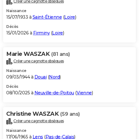
Créer une cagnotte obsèques
City break
Voyage de noces
Climat
Destinations
Voyage nature
Forum
+
PHOTO
Naissance
15/07/1933 à
Saint-Étienne
(
Loire
)
GUIDES D'ACHAT
Décès
15/01/2026 à
Firminy
(
Loire
)
BONS PLANS
CARTE DE VOEUX
Marie WASZAK
(81 ans)
Carte Bonne année
Carte Pâques
Carte de Noël
Carte Saint-Valentin
Carte d'anniversaire
DICTIONNAIRE
Créer une cagnotte obsèques
Biographies
Expressions
Dictionnaire
Citations
Proverbes
PROGRAMME TV
Naissance
09/03/1944 à
Douai
(
Nord
)
COPAINS D'AVANT
Décès
08/10/2025 à
Neuville-de-Poitou
(
Vienne
)
Se connecter
Collèges
Universités
Service militaire
S'inscrire
Lycées
Primaires
Entreprises
Avis de recherche
AVIS DE DÉCÈS
FORUM
Christine WASZAK
(59 ans)
Lifestyle
Sport
Television
Cinema
Bricolage
Culture
Auto
Voyage
Créer une cagnotte obsèques
Naissance
17/06/1965 à
Lens
(
Pas-de-Calais
)