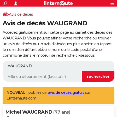
ACTUALITÉS
Connexion
S'inscrire
Avis de décès
Rechercher
Société
Education
Villes
Politique
Faits Divers
Monde
+
SPORT
Avis de décès WAUGRAND
Football
Cyclisme
Forum
Coupe du monde 2026
Tennis
Rugby
CULTURE
Accédez gratuitement sur cette page au carnet des décès des
TNT
Cinéma
Musique
Programme TV
Streaming
Sorties cinéma
+
WAUGRAND. Vous pouvez affiner votre recherche ou trouver
FINANCE
un avis de décès ou un avis d'obsèques plus ancien en tapant
Impôts
Immobilier
Banque
Crédit
Retraite
Epargne
Risques naturels par ville
Assurance
AUTO
le nom d'un défunt et/ou le nom ou le code postal d'une
commune dans le moteur de recherche ci-dessous.
Réserver un essai
Berlines
Forum auto
Essais
Citadines
SUV
+
HIGH-TECH
Meilleur smartphone
Ordinateurs
Guide high-tech
Mobiles
Internet
Jeux vidéo
+
BRICOLAGE
Aménagement intérieur
Cuisine
Jardinage
+
Forum
Extérieur
Salle de bains
Rangement
WEEK-END
Escapades
Expositions
Week-end nature
Guides de France
Patrimoine
Musées
+
LIFESTYLE
NOUVEAU :
publiez un
avis de décès gratuit
sur
Linternaute.com
Bien-être
Mode
+
Art de vivre
Loisirs
Modes de vie
SANTE
Michel WAUGRAND
Guide de la santé
Médicaments
+
Alimentation
Maladies
Sommeil
(77 ans)
VOYAGE