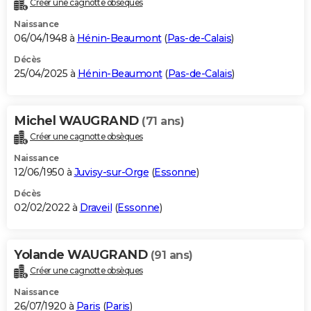
Créer une cagnotte obsèques
City break
Voyage de noces
Climat
Destinations
Voyage nature
Forum
+
PHOTO
Naissance
06/04/1948 à
Hénin-Beaumont
(
Pas-de-Calais
)
GUIDES D'ACHAT
Décès
25/04/2025 à
Hénin-Beaumont
(
Pas-de-Calais
)
BONS PLANS
CARTE DE VOEUX
Michel WAUGRAND
(71 ans)
Carte Bonne année
Carte Pâques
Carte de Noël
Carte Saint-Valentin
Carte d'anniversaire
DICTIONNAIRE
Créer une cagnotte obsèques
Biographies
Expressions
Dictionnaire
Citations
Proverbes
PROGRAMME TV
Naissance
12/06/1950 à
Juvisy-sur-Orge
(
Essonne
)
COPAINS D'AVANT
Décès
02/02/2022 à
Draveil
(
Essonne
)
Se connecter
Collèges
Universités
Service militaire
S'inscrire
Lycées
Primaires
Entreprises
Avis de recherche
AVIS DE DÉCÈS
FORUM
Yolande WAUGRAND
(91 ans)
Lifestyle
Sport
Television
Cinema
Bricolage
Culture
Auto
Voyage
Créer une cagnotte obsèques
Naissance
26/07/1920 à
Paris
(
Paris
)