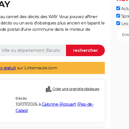
WAY
Actu
Spo
au carnet des décès des WAY. Vous pouvez affiner
 décès ou un avis d'obsèques plus ancien en tapant le
Les 
code postal d'une commune dans le moteur de
s gratuit
sur Linternaute.com
Créer une cagnotte obsèques
Décès
10/07/2026 à
Calonne-Ricouart
(
Pas-de-
Calais
)