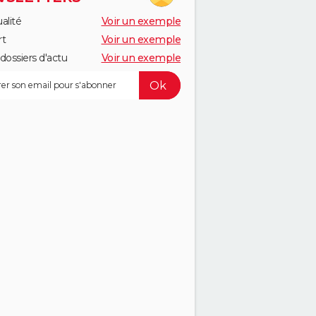
alité
Voir un exemple
rt
Voir un exemple
dossiers d'actu
Voir un exemple