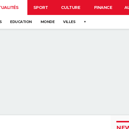
TUALITÉS
SPORT
CULTURE
FINANCE
A
S
EDUCATION
MONDE
VILLES
+
NEW