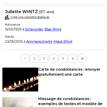
Juliette WINTZ
(87 ans)
Créer une cagnotte obsèques
Naissance
15/05/1929 à
Scherwiller
(
Bas-Rhin
)
Décès
23/05/2016 à
Ammerschwihr
(
Haut-Rhin
)
1
2
3
4
5
6
Carte de condoléances : envoyer
gratuitement une carte
Message de condoléances :
exemples de textes et modèle de