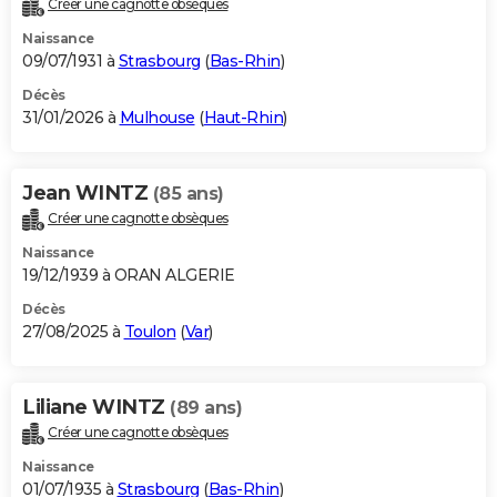
Créer une cagnotte obsèques
City break
Voyage de noces
Climat
Destinations
Voyage nature
Forum
+
PHOTO
Naissance
09/07/1931 à
Strasbourg
(
Bas-Rhin
)
GUIDES D'ACHAT
Décès
31/01/2026 à
Mulhouse
(
Haut-Rhin
)
BONS PLANS
CARTE DE VOEUX
Jean WINTZ
(85 ans)
Carte Bonne année
Carte Pâques
Carte de Noël
Carte Saint-Valentin
Carte d'anniversaire
DICTIONNAIRE
Créer une cagnotte obsèques
Biographies
Expressions
Dictionnaire
Citations
Proverbes
PROGRAMME TV
Naissance
19/12/1939 à ORAN ALGERIE
COPAINS D'AVANT
Décès
27/08/2025 à
Toulon
(
Var
)
Se connecter
Collèges
Universités
Service militaire
S'inscrire
Lycées
Primaires
Entreprises
Avis de recherche
AVIS DE DÉCÈS
FORUM
Liliane WINTZ
(89 ans)
Lifestyle
Sport
Television
Cinema
Bricolage
Culture
Auto
Voyage
Créer une cagnotte obsèques
Naissance
01/07/1935 à
Strasbourg
(
Bas-Rhin
)