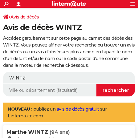
ACTUALITÉS
Connexion
S'inscrire
Avis de décès
Rechercher
Société
Education
Villes
Politique
Faits Divers
Monde
+
SPORT
Avis de décès WINTZ
Football
Cyclisme
Forum
Coupe du monde 2026
Tennis
Rugby
CULTURE
Accédez gratuitement sur cette page au carnet des décès des
TNT
Cinéma
Musique
Programme TV
Streaming
Sorties cinéma
+
WINTZ. Vous pouvez affiner votre recherche ou trouver un avis
FINANCE
de décès ou un avis d'obsèques plus ancien en tapant le nom
Impôts
Immobilier
Banque
Crédit
Retraite
Epargne
Risques naturels par ville
Assurance
AUTO
d'un défunt et/ou le nom ou le code postal d'une commune
dans le moteur de recherche ci-dessous.
Réserver un essai
Berlines
Forum auto
Essais
Citadines
SUV
+
HIGH-TECH
Meilleur smartphone
Ordinateurs
Guide high-tech
Mobiles
Internet
Jeux vidéo
+
BRICOLAGE
Aménagement intérieur
Cuisine
Jardinage
+
Forum
Extérieur
Salle de bains
Rangement
WEEK-END
Escapades
Expositions
Week-end nature
Guides de France
Patrimoine
Musées
+
LIFESTYLE
NOUVEAU :
publiez un
avis de décès gratuit
sur
Linternaute.com
Bien-être
Mode
+
Art de vivre
Loisirs
Modes de vie
SANTE
Marthe WINTZ
Guide de la santé
Médicaments
+
Alimentation
Maladies
Sommeil
(94 ans)
VOYAGE