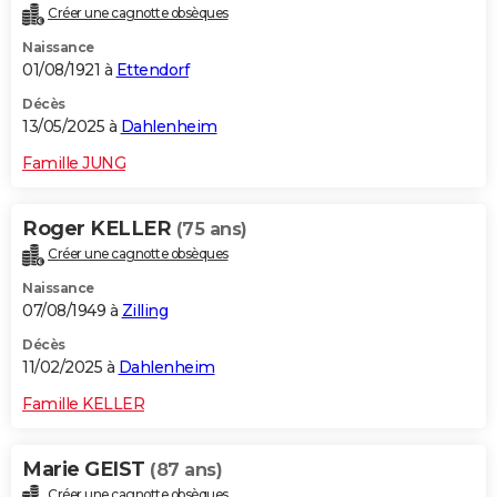
Créer une cagnotte obsèques
City break
Voyage de noces
Climat
Destinations
Voyage nature
Forum
+
PHOTO
Naissance
01/08/1921 à
Ettendorf
GUIDES D'ACHAT
Décès
BONS PLANS
13/05/2025 à
Dahlenheim
CARTE DE VOEUX
Famille JUNG
Carte Bonne année
Carte Pâques
Carte de Noël
Carte Saint-Valentin
Carte d'anniversaire
DICTIONNAIRE
Roger KELLER
(75 ans)
Biographies
Expressions
Dictionnaire
Citations
Proverbes
PROGRAMME TV
Créer une cagnotte obsèques
Naissance
COPAINS D'AVANT
07/08/1949 à
Zilling
Se connecter
Collèges
Universités
Service militaire
S'inscrire
Lycées
Primaires
Entreprises
Avis de recherche
AVIS DE DÉCÈS
Décès
11/02/2025 à
Dahlenheim
FORUM
Famille KELLER
Lifestyle
Sport
Television
Cinema
Bricolage
Culture
Auto
Voyage
Marie GEIST
(87 ans)
Créer une cagnotte obsèques