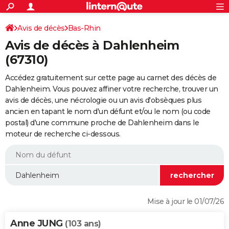
ACTUALITÉS
Connexion
S'inscrire
Avis de décès
Bas-Rhin
Rechercher
Société
Education
Villes
Politique
Faits Divers
Monde
+
SPORT
Avis de décès à Dahlenheim
Football
Cyclisme
Forum
Coupe du monde 2026
Tennis
Rugby
CULTURE
(67310)
TNT
Cinéma
Musique
Programme TV
Streaming
Sorties cinéma
+
FINANCE
Accédez gratuitement sur cette page au carnet des décès de
Dahlenheim. Vous pouvez affiner votre recherche, trouver un
Impôts
Immobilier
Banque
Crédit
Retraite
Epargne
Risques naturels par ville
Assurance
AUTO
avis de décès, une nécrologie ou un avis d'obsèques plus
ancien en tapant le nom d'un défunt et/ou le nom (ou code
Réserver un essai
Berlines
Forum auto
Essais
Citadines
SUV
+
HIGH-TECH
postal) d'une commune proche de Dahlenheim dans le
moteur de recherche ci-dessous.
Meilleur smartphone
Ordinateurs
Guide high-tech
Mobiles
Internet
Jeux vidéo
+
BRICOLAGE
Aménagement intérieur
Cuisine
Jardinage
+
Forum
Extérieur
Salle de bains
Rangement
WEEK-END
Escapades
Expositions
Week-end nature
Guides de France
Patrimoine
Musées
+
LIFESTYLE
Bien-être
Mode
+
Art de vivre
Loisirs
Modes de vie
SANTE
Mise à jour le 01/07/26
Guide de la santé
Médicaments
+
Alimentation
Maladies
Sommeil
VOYAGE
Anne JUNG
(103 ans)