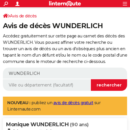
ACTUALITÉS
Connexion
S'inscrire
Avis de décès
Rechercher
Société
Education
Villes
Politique
Faits Divers
Monde
+
SPORT
Avis de décès WUNDERLICH
Football
Cyclisme
Forum
Coupe du monde 2026
Tennis
Rugby
CULTURE
Accédez gratuitement sur cette page au carnet des décès des
TNT
Cinéma
Musique
Programme TV
Streaming
Sorties cinéma
+
WUNDERLICH. Vous pouvez affiner votre recherche ou
FINANCE
trouver un avis de décès ou un avis d'obsèques plus ancien en
Impôts
Immobilier
Banque
Crédit
Retraite
Epargne
Risques naturels par ville
Assurance
AUTO
tapant le nom d'un défunt et/ou le nom ou le code postal d'une
commune dans le moteur de recherche ci-dessous.
Réserver un essai
Berlines
Forum auto
Essais
Citadines
SUV
+
HIGH-TECH
Meilleur smartphone
Ordinateurs
Guide high-tech
Mobiles
Internet
Jeux vidéo
+
BRICOLAGE
Aménagement intérieur
Cuisine
Jardinage
+
Forum
Extérieur
Salle de bains
Rangement
WEEK-END
Escapades
Expositions
Week-end nature
Guides de France
Patrimoine
Musées
+
LIFESTYLE
NOUVEAU :
publiez un
avis de décès gratuit
sur
Linternaute.com
Bien-être
Mode
+
Art de vivre
Loisirs
Modes de vie
SANTE
Monique WUNDERLICH
Guide de la santé
Médicaments
+
Alimentation
Maladies
Sommeil
(90 ans)
VOYAGE