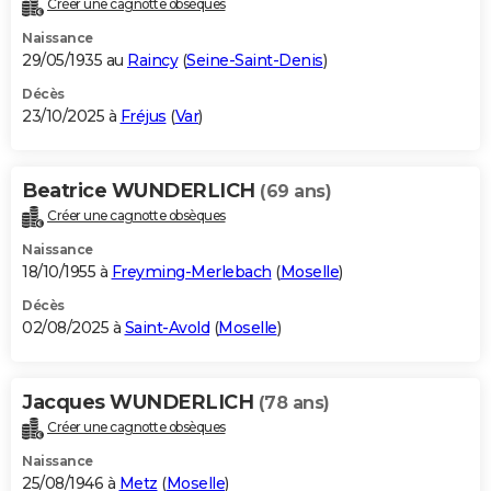
Créer une cagnotte obsèques
City break
Voyage de noces
Climat
Destinations
Voyage nature
Forum
+
PHOTO
Naissance
29/05/1935 au
Raincy
(
Seine-Saint-Denis
)
GUIDES D'ACHAT
Décès
23/10/2025 à
Fréjus
(
Var
)
BONS PLANS
CARTE DE VOEUX
Beatrice WUNDERLICH
(69 ans)
Carte Bonne année
Carte Pâques
Carte de Noël
Carte Saint-Valentin
Carte d'anniversaire
DICTIONNAIRE
Créer une cagnotte obsèques
Biographies
Expressions
Dictionnaire
Citations
Proverbes
PROGRAMME TV
Naissance
18/10/1955 à
Freyming-Merlebach
(
Moselle
)
COPAINS D'AVANT
Décès
02/08/2025 à
Saint-Avold
(
Moselle
)
Se connecter
Collèges
Universités
Service militaire
S'inscrire
Lycées
Primaires
Entreprises
Avis de recherche
AVIS DE DÉCÈS
FORUM
Jacques WUNDERLICH
(78 ans)
Lifestyle
Sport
Television
Cinema
Bricolage
Culture
Auto
Voyage
Créer une cagnotte obsèques
Naissance
25/08/1946 à
Metz
(
Moselle
)