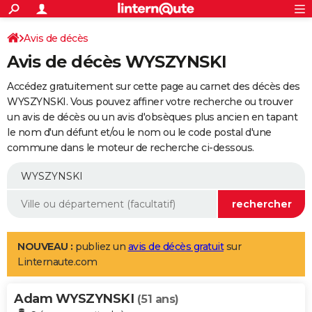
ACTUALITÉS
Connexion
S'inscrire
Avis de décès
Rechercher
Société
Education
Villes
Politique
Faits Divers
Monde
+
SPORT
Avis de décès WYSZYNSKI
Football
Cyclisme
Forum
Coupe du monde 2026
Tennis
Rugby
CULTURE
Accédez gratuitement sur cette page au carnet des décès des
TNT
Cinéma
Musique
Programme TV
Streaming
Sorties cinéma
+
WYSZYNSKI. Vous pouvez affiner votre recherche ou trouver
FINANCE
un avis de décès ou un avis d'obsèques plus ancien en tapant
Impôts
Immobilier
Banque
Crédit
Retraite
Epargne
Risques naturels par ville
Assurance
AUTO
le nom d'un défunt et/ou le nom ou le code postal d'une
commune dans le moteur de recherche ci-dessous.
Réserver un essai
Berlines
Forum auto
Essais
Citadines
SUV
+
HIGH-TECH
Meilleur smartphone
Ordinateurs
Guide high-tech
Mobiles
Internet
Jeux vidéo
+
BRICOLAGE
Aménagement intérieur
Cuisine
Jardinage
+
Forum
Extérieur
Salle de bains
Rangement
WEEK-END
Escapades
Expositions
Week-end nature
Guides de France
Patrimoine
Musées
+
LIFESTYLE
NOUVEAU :
publiez un
avis de décès gratuit
sur
Linternaute.com
Bien-être
Mode
+
Art de vivre
Loisirs
Modes de vie
SANTE
Adam WYSZYNSKI
Guide de la santé
Médicaments
+
Alimentation
Maladies
Sommeil
(51 ans)
VOYAGE