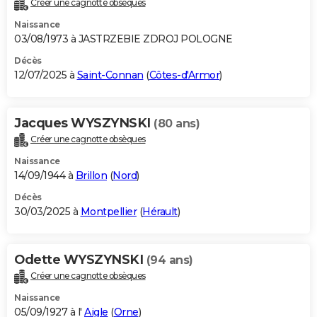
Créer une cagnotte obsèques
City break
Voyage de noces
Climat
Destinations
Voyage nature
Forum
+
PHOTO
Naissance
03/08/1973 à JASTRZEBIE ZDROJ POLOGNE
GUIDES D'ACHAT
Décès
12/07/2025 à
Saint-Connan
(
Côtes-d'Armor
)
BONS PLANS
CARTE DE VOEUX
Jacques WYSZYNSKI
(80 ans)
Carte Bonne année
Carte Pâques
Carte de Noël
Carte Saint-Valentin
Carte d'anniversaire
DICTIONNAIRE
Créer une cagnotte obsèques
Biographies
Expressions
Dictionnaire
Citations
Proverbes
PROGRAMME TV
Naissance
14/09/1944 à
Brillon
(
Nord
)
COPAINS D'AVANT
Décès
30/03/2025 à
Montpellier
(
Hérault
)
Se connecter
Collèges
Universités
Service militaire
S'inscrire
Lycées
Primaires
Entreprises
Avis de recherche
AVIS DE DÉCÈS
FORUM
Odette WYSZYNSKI
(94 ans)
Lifestyle
Sport
Television
Cinema
Bricolage
Culture
Auto
Voyage
Créer une cagnotte obsèques
Naissance
05/09/1927 à l'
Aigle
(
Orne
)