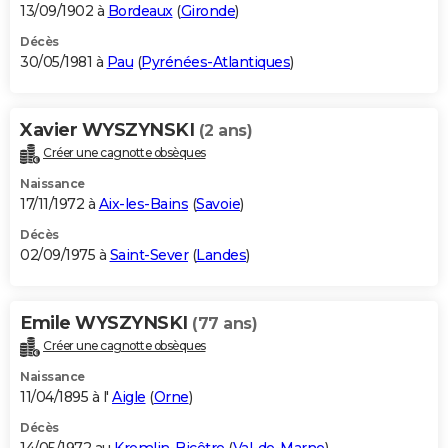
13/09/1902 à
Bordeaux
(
Gironde
)
Décès
30/05/1981 à
Pau
(
Pyrénées-Atlantiques
)
Xavier WYSZYNSKI
(2 ans)
Créer une cagnotte obsèques
Naissance
17/11/1972 à
Aix-les-Bains
(
Savoie
)
Décès
02/09/1975 à
Saint-Sever
(
Landes
)
Emile WYSZYNSKI
(77 ans)
Créer une cagnotte obsèques
Naissance
11/04/1895 à l'
Aigle
(
Orne
)
Décès