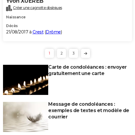
Yvon XUEREB
Créer une cagnotte obsèques
Naissance
Décès
21/08/2017 à
Crest
(
Drôme
)
1
2
3
Carte de condoléances : envoyer
gratuitement une carte
Message de condoléances :
exemples de textes et modèle de
courrier