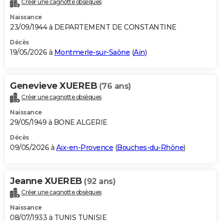
Créer une cagnotte obsèques
City break
Voyage de noces
Climat
Destinations
Voyage nature
Forum
+
PHOTO
Naissance
23/09/1944 à DEPARTEMENT DE CONSTANTINE
GUIDES D'ACHAT
Décès
19/05/2026 à
Montmerle-sur-Saône
(
Ain
)
BONS PLANS
CARTE DE VOEUX
Genevieve XUEREB
(76 ans)
Carte Bonne année
Carte Pâques
Carte de Noël
Carte Saint-Valentin
Carte d'anniversaire
DICTIONNAIRE
Créer une cagnotte obsèques
Biographies
Expressions
Dictionnaire
Citations
Proverbes
PROGRAMME TV
Naissance
29/05/1949 à BONE ALGERIE
COPAINS D'AVANT
Décès
09/05/2026 à
Aix-en-Provence
(
Bouches-du-Rhône
)
Se connecter
Collèges
Universités
Service militaire
S'inscrire
Lycées
Primaires
Entreprises
Avis de recherche
AVIS DE DÉCÈS
FORUM
Jeanne XUEREB
(92 ans)
Lifestyle
Sport
Television
Cinema
Bricolage
Culture
Auto
Voyage
Créer une cagnotte obsèques
Naissance
08/07/1933 à TUNIS TUNISIE