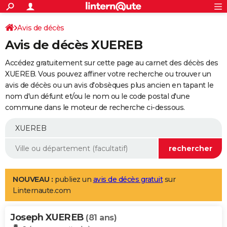
ACTUALITÉS
Connexion
S'inscrire
Avis de décès
Rechercher
Société
Education
Villes
Politique
Faits Divers
Monde
+
SPORT
Avis de décès XUEREB
Football
Cyclisme
Forum
Coupe du monde 2026
Tennis
Rugby
CULTURE
Accédez gratuitement sur cette page au carnet des décès des
TNT
Cinéma
Musique
Programme TV
Streaming
Sorties cinéma
+
XUEREB. Vous pouvez affiner votre recherche ou trouver un
FINANCE
avis de décès ou un avis d'obsèques plus ancien en tapant le
Impôts
Immobilier
Banque
Crédit
Retraite
Epargne
Risques naturels par ville
Assurance
AUTO
nom d'un défunt et/ou le nom ou le code postal d'une
commune dans le moteur de recherche ci-dessous.
Réserver un essai
Berlines
Forum auto
Essais
Citadines
SUV
+
HIGH-TECH
Meilleur smartphone
Ordinateurs
Guide high-tech
Mobiles
Internet
Jeux vidéo
+
BRICOLAGE
Aménagement intérieur
Cuisine
Jardinage
+
Forum
Extérieur
Salle de bains
Rangement
WEEK-END
Escapades
Expositions
Week-end nature
Guides de France
Patrimoine
Musées
+
LIFESTYLE
NOUVEAU :
publiez un
avis de décès gratuit
sur
Linternaute.com
Bien-être
Mode
+
Art de vivre
Loisirs
Modes de vie
SANTE
Joseph XUEREB
Guide de la santé
Médicaments
+
Alimentation
Maladies
Sommeil
(81 ans)
VOYAGE