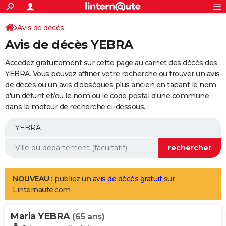
ACTUALITÉS
Connexion
S'inscrire
Avis de décès
Rechercher
Société
Education
Villes
Politique
Faits Divers
Monde
+
SPORT
Avis de décès YEBRA
Football
Cyclisme
Forum
Coupe du monde 2026
Tennis
Rugby
CULTURE
Accédez gratuitement sur cette page au carnet des décès des
TNT
Cinéma
Musique
Programme TV
Streaming
Sorties cinéma
+
YEBRA. Vous pouvez affiner votre recherche ou trouver un avis
FINANCE
de décès ou un avis d'obsèques plus ancien en tapant le nom
Impôts
Immobilier
Banque
Crédit
Retraite
Epargne
Risques naturels par ville
Assurance
AUTO
d'un défunt et/ou le nom ou le code postal d'une commune
dans le moteur de recherche ci-dessous.
Réserver un essai
Berlines
Forum auto
Essais
Citadines
SUV
+
HIGH-TECH
Meilleur smartphone
Ordinateurs
Guide high-tech
Mobiles
Internet
Jeux vidéo
+
BRICOLAGE
Aménagement intérieur
Cuisine
Jardinage
+
Forum
Extérieur
Salle de bains
Rangement
WEEK-END
Escapades
Expositions
Week-end nature
Guides de France
Patrimoine
Musées
+
LIFESTYLE
NOUVEAU :
publiez un
avis de décès gratuit
sur
Linternaute.com
Bien-être
Mode
+
Art de vivre
Loisirs
Modes de vie
SANTE
Maria YEBRA
Guide de la santé
Médicaments
+
Alimentation
Maladies
Sommeil
(65 ans)
VOYAGE