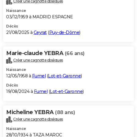
Créer une cagnotte obsèques
City break
Voyage de noces
Climat
Destinations
Voyage nature
Forum
+
PHOTO
Naissance
03/12/1959 à MADRID ESPAGNE
GUIDES D'ACHAT
Décès
21/08/2025 à
Ceyrat
(
Puy-de-Dôme
)
BONS PLANS
CARTE DE VOEUX
Marie-claude YEBRA
(66 ans)
Carte Bonne année
Carte Pâques
Carte de Noël
Carte Saint-Valentin
Carte d'anniversaire
DICTIONNAIRE
Créer une cagnotte obsèques
Biographies
Expressions
Dictionnaire
Citations
Proverbes
PROGRAMME TV
Naissance
12/05/1958 à
Fumel
(
Lot-et-Garonne
)
COPAINS D'AVANT
Décès
19/08/2024 à
Fumel
(
Lot-et-Garonne
)
Se connecter
Collèges
Universités
Service militaire
S'inscrire
Lycées
Primaires
Entreprises
Avis de recherche
AVIS DE DÉCÈS
FORUM
Micheline YEBRA
(88 ans)
Lifestyle
Sport
Television
Cinema
Bricolage
Culture
Auto
Voyage
Créer une cagnotte obsèques
Naissance
28/10/1934 à TAZA MAROC