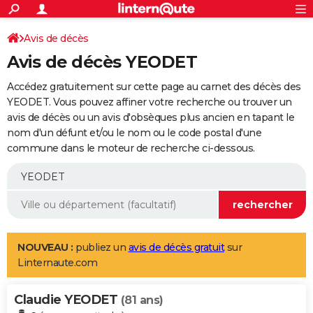
ACTUALITÉS
Connexion
S'inscrire
Avis de décès
Rechercher
Société
Education
Villes
Politique
Faits Divers
Monde
+
SPORT
Avis de décès YEODET
Football
Cyclisme
Forum
Coupe du monde 2026
Tennis
Rugby
CULTURE
Accédez gratuitement sur cette page au carnet des décès des
TNT
Cinéma
Musique
Programme TV
Streaming
Sorties cinéma
+
YEODET. Vous pouvez affiner votre recherche ou trouver un
FINANCE
avis de décès ou un avis d'obsèques plus ancien en tapant le
Impôts
Immobilier
Banque
Crédit
Retraite
Epargne
Risques naturels par ville
Assurance
AUTO
nom d'un défunt et/ou le nom ou le code postal d'une
commune dans le moteur de recherche ci-dessous.
Réserver un essai
Berlines
Forum auto
Essais
Citadines
SUV
+
HIGH-TECH
Meilleur smartphone
Ordinateurs
Guide high-tech
Mobiles
Internet
Jeux vidéo
+
BRICOLAGE
Aménagement intérieur
Cuisine
Jardinage
+
Forum
Extérieur
Salle de bains
Rangement
WEEK-END
Escapades
Expositions
Week-end nature
Guides de France
Patrimoine
Musées
+
LIFESTYLE
NOUVEAU :
publiez un
avis de décès gratuit
sur
Linternaute.com
Bien-être
Mode
+
Art de vivre
Loisirs
Modes de vie
SANTE
Claudie YEODET
Guide de la santé
Médicaments
+
Alimentation
Maladies
Sommeil
(81 ans)
VOYAGE