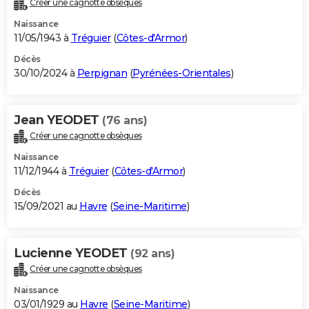
Créer une cagnotte obsèques
City break
Voyage de noces
Climat
Destinations
Voyage nature
Forum
+
PHOTO
Naissance
11/05/1943 à
Tréguier
(
Côtes-d'Armor
)
GUIDES D'ACHAT
Décès
30/10/2024 à
Perpignan
(
Pyrénées-Orientales
)
BONS PLANS
CARTE DE VOEUX
Jean YEODET
(76 ans)
Carte Bonne année
Carte Pâques
Carte de Noël
Carte Saint-Valentin
Carte d'anniversaire
DICTIONNAIRE
Créer une cagnotte obsèques
Biographies
Expressions
Dictionnaire
Citations
Proverbes
PROGRAMME TV
Naissance
11/12/1944 à
Tréguier
(
Côtes-d'Armor
)
COPAINS D'AVANT
Décès
15/09/2021 au
Havre
(
Seine-Maritime
)
Se connecter
Collèges
Universités
Service militaire
S'inscrire
Lycées
Primaires
Entreprises
Avis de recherche
AVIS DE DÉCÈS
FORUM
Lucienne YEODET
(92 ans)
Lifestyle
Sport
Television
Cinema
Bricolage
Culture
Auto
Voyage
Créer une cagnotte obsèques
Naissance
03/01/1929 au
Havre
(
Seine-Maritime
)