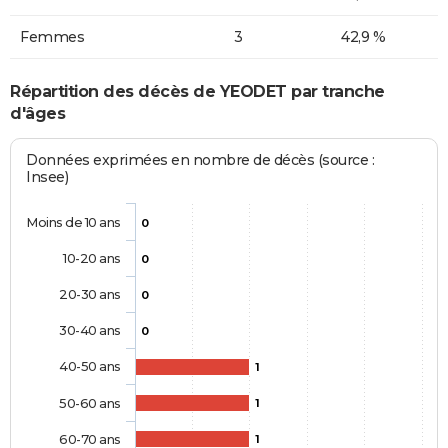
Femmes
3
42,9 %
Répartition des décès de YEODET par tranche
d'âges
Données exprimées en nombre de décès (source :
Insee)
Moins de 10 ans
0
10-20 ans
0
20-30 ans
0
30-40 ans
0
40-50 ans
1
50-60 ans
1
60-70 ans
1