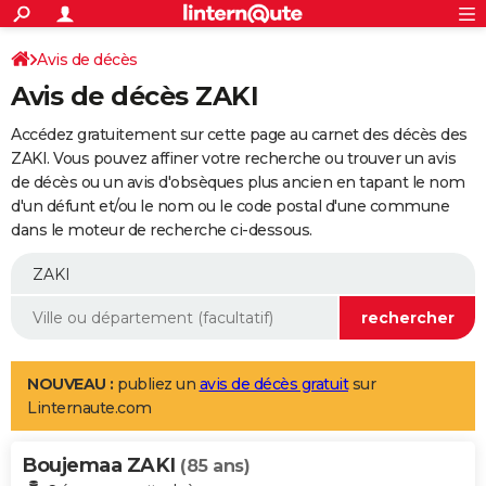
ACTUALITÉS
Connexion
S'inscrire
Avis de décès
Rechercher
Société
Education
Villes
Politique
Faits Divers
Monde
+
SPORT
Avis de décès ZAKI
Football
Cyclisme
Forum
Coupe du monde 2026
Tennis
Rugby
CULTURE
Accédez gratuitement sur cette page au carnet des décès des
TNT
Cinéma
Musique
Programme TV
Streaming
Sorties cinéma
+
ZAKI. Vous pouvez affiner votre recherche ou trouver un avis
FINANCE
de décès ou un avis d'obsèques plus ancien en tapant le nom
Impôts
Immobilier
Banque
Crédit
Retraite
Epargne
Risques naturels par ville
Assurance
AUTO
d'un défunt et/ou le nom ou le code postal d'une commune
dans le moteur de recherche ci-dessous.
Réserver un essai
Berlines
Forum auto
Essais
Citadines
SUV
+
HIGH-TECH
Meilleur smartphone
Ordinateurs
Guide high-tech
Mobiles
Internet
Jeux vidéo
+
BRICOLAGE
Aménagement intérieur
Cuisine
Jardinage
+
Forum
Extérieur
Salle de bains
Rangement
WEEK-END
Escapades
Expositions
Week-end nature
Guides de France
Patrimoine
Musées
+
LIFESTYLE
NOUVEAU :
publiez un
avis de décès gratuit
sur
Linternaute.com
Bien-être
Mode
+
Art de vivre
Loisirs
Modes de vie
SANTE
Boujemaa ZAKI
Guide de la santé
Médicaments
+
Alimentation
Maladies
Sommeil
(85 ans)
VOYAGE