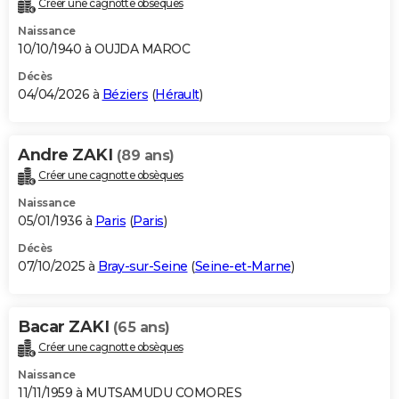
Créer une cagnotte obsèques
City break
Voyage de noces
Climat
Destinations
Voyage nature
Forum
+
PHOTO
Naissance
10/10/1940 à OUJDA MAROC
GUIDES D'ACHAT
Décès
04/04/2026 à
Béziers
(
Hérault
)
BONS PLANS
CARTE DE VOEUX
Andre ZAKI
(89 ans)
Carte Bonne année
Carte Pâques
Carte de Noël
Carte Saint-Valentin
Carte d'anniversaire
DICTIONNAIRE
Créer une cagnotte obsèques
Biographies
Expressions
Dictionnaire
Citations
Proverbes
PROGRAMME TV
Naissance
05/01/1936 à
Paris
(
Paris
)
COPAINS D'AVANT
Décès
07/10/2025 à
Bray-sur-Seine
(
Seine-et-Marne
)
Se connecter
Collèges
Universités
Service militaire
S'inscrire
Lycées
Primaires
Entreprises
Avis de recherche
AVIS DE DÉCÈS
FORUM
Bacar ZAKI
(65 ans)
Lifestyle
Sport
Television
Cinema
Bricolage
Culture
Auto
Voyage
Créer une cagnotte obsèques
Naissance
11/11/1959 à MUTSAMUDU COMORES