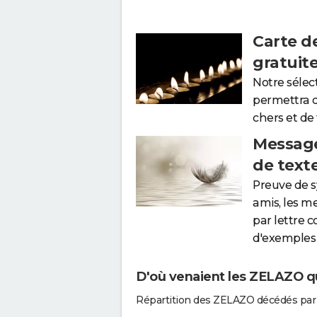
Carte d
gratuit
Notre sélec
permettra 
chers et de
Message
de text
Preuve de 
amis, les m
par lettre 
d'exemples 
D'où venaient les ZELAZO qu
Répartition des ZELAZO décédés par