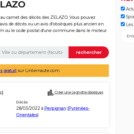
ELAZO
Actu
Spo
 au carnet des décès des ZELAZO. Vous pouvez
 avis de décès ou un avis d'obsèques plus ancien en
Les 
nom ou le code postal d'une commune dans le moteur
s gratuit
sur Linternaute.com
s)
Créer une cagnotte obsèques
Décès
28/03/2022 à
Perpignan
(
Pyrénées-
Orientales
)