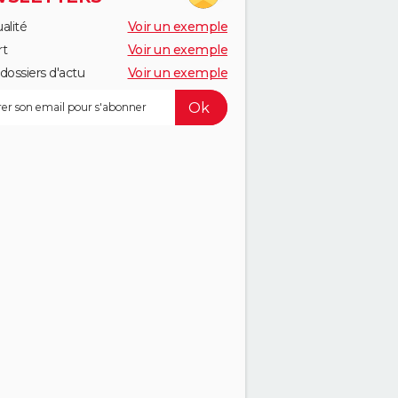
alité
Voir un exemple
rt
Voir un exemple
dossiers d'actu
Voir un exemple