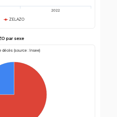
2022
ZELAZO
ZO par sexe
écès (source : Insee)