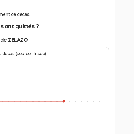
ment de décès.
s ont quittés ?
s de ZELAZO
écès (source : Insee)