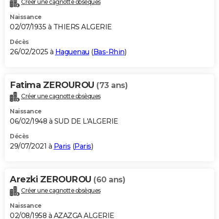
Créer une cagnotte obsèques
City break
Voyage de noces
Climat
Destinations
Voyage nature
Forum
+
PHOTO
Naissance
02/07/1935 à THIERS ALGERIE
GUIDES D'ACHAT
Décès
26/02/2025 à
Haguenau
(
Bas-Rhin
)
BONS PLANS
CARTE DE VOEUX
Fatima ZEROUROU
(73 ans)
Carte Bonne année
Carte Pâques
Carte de Noël
Carte Saint-Valentin
Carte d'anniversaire
DICTIONNAIRE
Créer une cagnotte obsèques
Biographies
Expressions
Dictionnaire
Citations
Proverbes
PROGRAMME TV
Naissance
06/02/1948 à SUD DE L'ALGERIE
COPAINS D'AVANT
Décès
29/07/2021 à
Paris
(
Paris
)
Se connecter
Collèges
Universités
Service militaire
S'inscrire
Lycées
Primaires
Entreprises
Avis de recherche
AVIS DE DÉCÈS
FORUM
Arezki ZEROUROU
(60 ans)
Lifestyle
Sport
Television
Cinema
Bricolage
Culture
Auto
Voyage
Créer une cagnotte obsèques
Naissance
02/08/1958 à AZAZGA ALGERIE