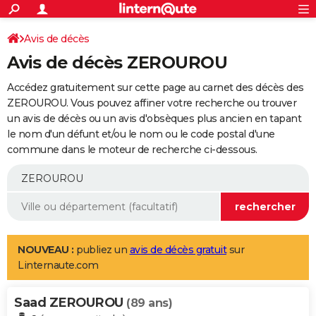
ACTUALITÉS
Connexion
S'inscrire
Avis de décès
Rechercher
Société
Education
Villes
Politique
Faits Divers
Monde
+
SPORT
Avis de décès ZEROUROU
Football
Cyclisme
Forum
Coupe du monde 2026
Tennis
Rugby
CULTURE
Accédez gratuitement sur cette page au carnet des décès des
TNT
Cinéma
Musique
Programme TV
Streaming
Sorties cinéma
+
ZEROUROU. Vous pouvez affiner votre recherche ou trouver
FINANCE
un avis de décès ou un avis d'obsèques plus ancien en tapant
Impôts
Immobilier
Banque
Crédit
Retraite
Epargne
Risques naturels par ville
Assurance
AUTO
le nom d'un défunt et/ou le nom ou le code postal d'une
commune dans le moteur de recherche ci-dessous.
Réserver un essai
Berlines
Forum auto
Essais
Citadines
SUV
+
HIGH-TECH
Meilleur smartphone
Ordinateurs
Guide high-tech
Mobiles
Internet
Jeux vidéo
+
BRICOLAGE
Aménagement intérieur
Cuisine
Jardinage
+
Forum
Extérieur
Salle de bains
Rangement
WEEK-END
Escapades
Expositions
Week-end nature
Guides de France
Patrimoine
Musées
+
LIFESTYLE
NOUVEAU :
publiez un
avis de décès gratuit
sur
Linternaute.com
Bien-être
Mode
+
Art de vivre
Loisirs
Modes de vie
SANTE
Saad ZEROUROU
Guide de la santé
Médicaments
+
Alimentation
Maladies
Sommeil
(89 ans)
VOYAGE