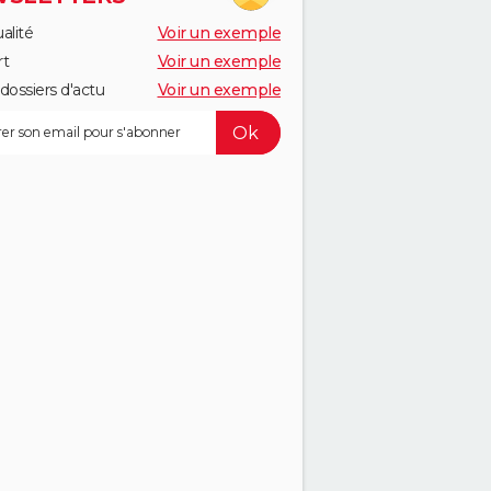
alité
Voir un exemple
rt
Voir un exemple
dossiers d'actu
Voir un exemple