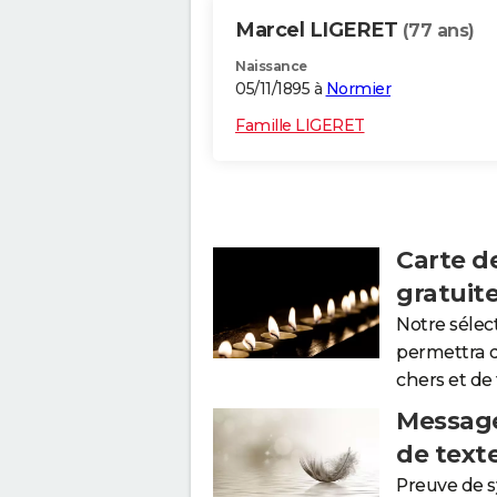
Marcel LIGERET
(77 ans)
Naissance
05/11/1895 à
Normier
Famille LIGERET
Carte d
gratuit
Notre sélec
permettra 
chers et de
Message
de text
Preuve de 