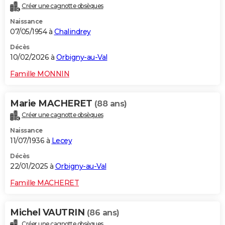
Créer une cagnotte obsèques
City break
Voyage de noces
Climat
Destinations
Voyage nature
Forum
+
PHOTO
Naissance
07/05/1954 à
Chalindrey
GUIDES D'ACHAT
Décès
BONS PLANS
10/02/2026 à
Orbigny-au-Val
CARTE DE VOEUX
Famille MONNIN
Carte Bonne année
Carte Pâques
Carte de Noël
Carte Saint-Valentin
Carte d'anniversaire
DICTIONNAIRE
Marie MACHERET
(88 ans)
Biographies
Expressions
Dictionnaire
Citations
Proverbes
PROGRAMME TV
Créer une cagnotte obsèques
Naissance
COPAINS D'AVANT
11/07/1936 à
Lecey
Se connecter
Collèges
Universités
Service militaire
S'inscrire
Lycées
Primaires
Entreprises
Avis de recherche
AVIS DE DÉCÈS
Décès
22/01/2025 à
Orbigny-au-Val
FORUM
Famille MACHERET
Lifestyle
Sport
Television
Cinema
Bricolage
Culture
Auto
Voyage
Michel VAUTRIN
(86 ans)
Créer une cagnotte obsèques