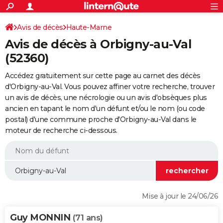
ACTUALITÉS
Connexion
S'inscrire
Avis de décès
Haute-Marne
Rechercher
Société
Education
Villes
Politique
Faits Divers
Monde
+
SPORT
Avis de décès à Orbigny-au-Val
Football
Cyclisme
Forum
Coupe du monde 2026
Tennis
Rugby
CULTURE
(52360)
TNT
Cinéma
Musique
Programme TV
Streaming
Sorties cinéma
+
FINANCE
Accédez gratuitement sur cette page au carnet des décès
d'Orbigny-au-Val. Vous pouvez affiner votre recherche, trouver
Impôts
Immobilier
Banque
Crédit
Retraite
Epargne
Risques naturels par ville
Assurance
AUTO
un avis de décès, une nécrologie ou un avis d'obsèques plus
ancien en tapant le nom d'un défunt et/ou le nom (ou code
Réserver un essai
Berlines
Forum auto
Essais
Citadines
SUV
+
HIGH-TECH
postal) d'une commune proche d'Orbigny-au-Val dans le
moteur de recherche ci-dessous.
Meilleur smartphone
Ordinateurs
Guide high-tech
Mobiles
Internet
Jeux vidéo
+
BRICOLAGE
Aménagement intérieur
Cuisine
Jardinage
+
Forum
Extérieur
Salle de bains
Rangement
WEEK-END
Escapades
Expositions
Week-end nature
Guides de France
Patrimoine
Musées
+
LIFESTYLE
Bien-être
Mode
+
Art de vivre
Loisirs
Modes de vie
SANTE
Mise à jour le 24/06/26
Guide de la santé
Médicaments
+
Alimentation
Maladies
Sommeil
VOYAGE
Guy MONNIN
(71 ans)