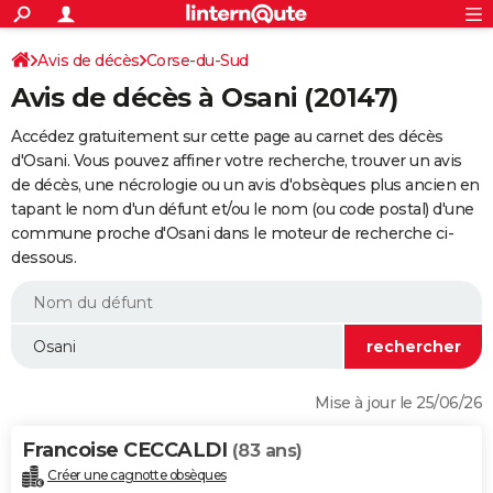
ACTUALITÉS
Connexion
S'inscrire
Avis de décès
Corse-du-Sud
Rechercher
Société
Education
Villes
Politique
Faits Divers
Monde
+
SPORT
Avis de décès à Osani (20147)
Football
Cyclisme
Forum
Coupe du monde 2026
Tennis
Rugby
CULTURE
Accédez gratuitement sur cette page au carnet des décès
TNT
Cinéma
Musique
Programme TV
Streaming
Sorties cinéma
+
d'Osani. Vous pouvez affiner votre recherche, trouver un avis
FINANCE
de décès, une nécrologie ou un avis d'obsèques plus ancien en
Impôts
Immobilier
Banque
Crédit
Retraite
Epargne
Risques naturels par ville
Assurance
AUTO
tapant le nom d'un défunt et/ou le nom (ou code postal) d'une
commune proche d'Osani dans le moteur de recherche ci-
Réserver un essai
Berlines
Forum auto
Essais
Citadines
SUV
+
HIGH-TECH
dessous.
Meilleur smartphone
Ordinateurs
Guide high-tech
Mobiles
Internet
Jeux vidéo
+
BRICOLAGE
Aménagement intérieur
Cuisine
Jardinage
+
Forum
Extérieur
Salle de bains
Rangement
WEEK-END
Escapades
Expositions
Week-end nature
Guides de France
Patrimoine
Musées
+
LIFESTYLE
Mise à jour le 25/06/26
Bien-être
Mode
+
Art de vivre
Loisirs
Modes de vie
SANTE
Francoise CECCALDI
(83 ans)
Guide de la santé
Médicaments
+
Alimentation
Maladies
Sommeil
VOYAGE
Créer une cagnotte obsèques