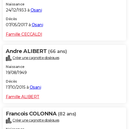
Naissance
City break
Voyage de noces
Climat
Destinations
Voyage nature
Forum
+
PHOTO
24/12/1933 à
Osani
GUIDES D'ACHAT
Décès
07/05/2017 à
Osani
BONS PLANS
Famille CECCALDI
CARTE DE VOEUX
Andre ALIBERT
(66 ans)
Carte Bonne année
Carte Pâques
Carte de Noël
Carte Saint-Valentin
Carte d'anniversaire
DICTIONNAIRE
Créer une cagnotte obsèques
Biographies
Expressions
Dictionnaire
Citations
Proverbes
PROGRAMME TV
Naissance
19/08/1949
COPAINS D'AVANT
Décès
17/10/2015 à
Osani
Se connecter
Collèges
Universités
Service militaire
S'inscrire
Lycées
Primaires
Entreprises
Avis de recherche
AVIS DE DÉCÈS
Famille ALIBERT
FORUM
Lifestyle
Sport
Television
Cinema
Bricolage
Culture
Auto
Voyage
Francois COLONNA
(82 ans)
Créer une cagnotte obsèques