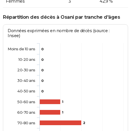
Femmes
3
42,9 %
Répartition des décès à Osani par tranche d'âges
Données exprimées en nombre de décès (source :
Insee)
Moins de 10 ans
0
10-20 ans
0
20-30 ans
0
30-40 ans
0
40-50 ans
0
50-60 ans
1
60-70 ans
1
70-80 ans
2