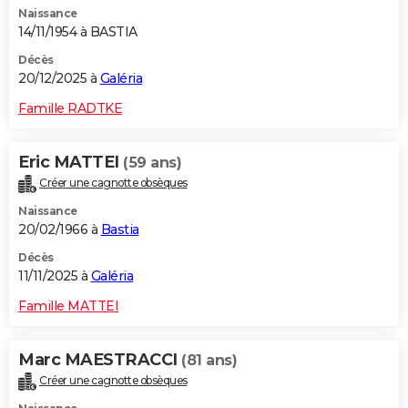
Naissance
City break
Voyage de noces
Climat
Destinations
Voyage nature
Forum
+
PHOTO
14/11/1954 à BASTIA
GUIDES D'ACHAT
Décès
20/12/2025 à
Galéria
BONS PLANS
Famille RADTKE
CARTE DE VOEUX
Eric MATTEI
(59 ans)
Carte Bonne année
Carte Pâques
Carte de Noël
Carte Saint-Valentin
Carte d'anniversaire
DICTIONNAIRE
Créer une cagnotte obsèques
Biographies
Expressions
Dictionnaire
Citations
Proverbes
PROGRAMME TV
Naissance
20/02/1966 à
Bastia
COPAINS D'AVANT
Décès
11/11/2025 à
Galéria
Se connecter
Collèges
Universités
Service militaire
S'inscrire
Lycées
Primaires
Entreprises
Avis de recherche
AVIS DE DÉCÈS
Famille MATTEI
FORUM
Lifestyle
Sport
Television
Cinema
Bricolage
Culture
Auto
Voyage
Marc MAESTRACCI
(81 ans)
Créer une cagnotte obsèques