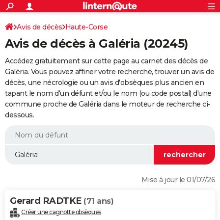
ACTUALITÉS
Connexion
S'inscrire
Avis de décès
Haute-Corse
Rechercher
Société
Education
Villes
Politique
Faits Divers
Monde
+
SPORT
Avis de décès à Galéria (20245)
Football
Cyclisme
Forum
Coupe du monde 2026
Tennis
Rugby
CULTURE
Accédez gratuitement sur cette page au carnet des décès de
TNT
Cinéma
Musique
Programme TV
Streaming
Sorties cinéma
+
Galéria. Vous pouvez affiner votre recherche, trouver un avis de
FINANCE
décès, une nécrologie ou un avis d'obsèques plus ancien en
Impôts
Immobilier
Banque
Crédit
Retraite
Epargne
Risques naturels par ville
Assurance
AUTO
tapant le nom d'un défunt et/ou le nom (ou code postal) d'une
commune proche de Galéria dans le moteur de recherche ci-
Réserver un essai
Berlines
Forum auto
Essais
Citadines
SUV
+
HIGH-TECH
dessous.
Meilleur smartphone
Ordinateurs
Guide high-tech
Mobiles
Internet
Jeux vidéo
+
BRICOLAGE
Aménagement intérieur
Cuisine
Jardinage
+
Forum
Extérieur
Salle de bains
Rangement
WEEK-END
Escapades
Expositions
Week-end nature
Guides de France
Patrimoine
Musées
+
LIFESTYLE
Mise à jour le 01/07/26
Bien-être
Mode
+
Art de vivre
Loisirs
Modes de vie
SANTE
Gerard RADTKE
(71 ans)
Guide de la santé
Médicaments
+
Alimentation
Maladies
Sommeil
VOYAGE
Créer une cagnotte obsèques