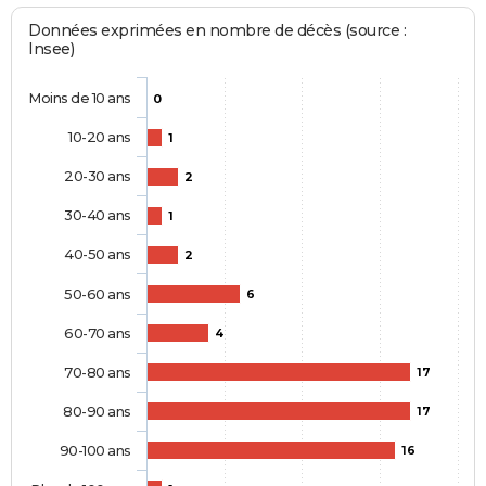
Données exprimées en nombre de décès (source :
Insee)
Moins de 10 ans
0
10-20 ans
1
20-30 ans
2
30-40 ans
1
40-50 ans
2
50-60 ans
6
60-70 ans
4
70-80 ans
17
80-90 ans
17
90-100 ans
16