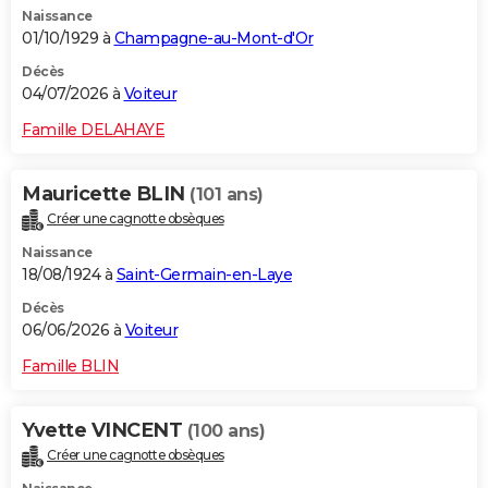
Naissance
City break
Voyage de noces
Climat
Destinations
Voyage nature
Forum
+
PHOTO
01/10/1929 à
Champagne-au-Mont-d'Or
GUIDES D'ACHAT
Décès
04/07/2026 à
Voiteur
BONS PLANS
Famille DELAHAYE
CARTE DE VOEUX
Mauricette BLIN
(101 ans)
Carte Bonne année
Carte Pâques
Carte de Noël
Carte Saint-Valentin
Carte d'anniversaire
DICTIONNAIRE
Créer une cagnotte obsèques
Biographies
Expressions
Dictionnaire
Citations
Proverbes
PROGRAMME TV
Naissance
18/08/1924 à
Saint-Germain-en-Laye
COPAINS D'AVANT
Décès
06/06/2026 à
Voiteur
Se connecter
Collèges
Universités
Service militaire
S'inscrire
Lycées
Primaires
Entreprises
Avis de recherche
AVIS DE DÉCÈS
Famille BLIN
FORUM
Lifestyle
Sport
Television
Cinema
Bricolage
Culture
Auto
Voyage
Yvette VINCENT
(100 ans)
Créer une cagnotte obsèques