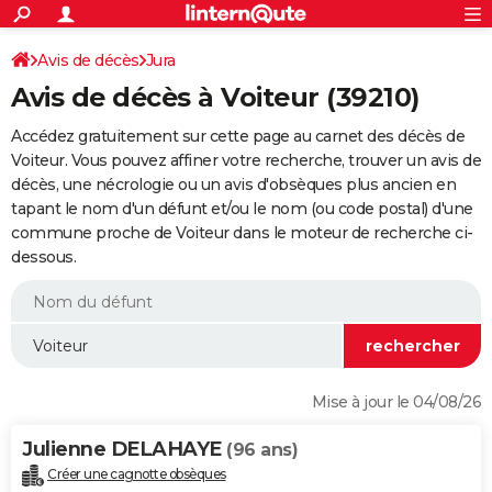
ACTUALITÉS
Connexion
S'inscrire
Avis de décès
Jura
Rechercher
Société
Education
Villes
Politique
Faits Divers
Monde
+
SPORT
Avis de décès à Voiteur (39210)
Football
Cyclisme
Forum
Coupe du monde 2026
Tennis
Rugby
CULTURE
Accédez gratuitement sur cette page au carnet des décès de
TNT
Cinéma
Musique
Programme TV
Streaming
Sorties cinéma
+
Voiteur. Vous pouvez affiner votre recherche, trouver un avis de
FINANCE
décès, une nécrologie ou un avis d'obsèques plus ancien en
Impôts
Immobilier
Banque
Crédit
Retraite
Epargne
Risques naturels par ville
Assurance
AUTO
tapant le nom d'un défunt et/ou le nom (ou code postal) d'une
commune proche de Voiteur dans le moteur de recherche ci-
Réserver un essai
Berlines
Forum auto
Essais
Citadines
SUV
+
HIGH-TECH
dessous.
Meilleur smartphone
Ordinateurs
Guide high-tech
Mobiles
Internet
Jeux vidéo
+
BRICOLAGE
Aménagement intérieur
Cuisine
Jardinage
+
Forum
Extérieur
Salle de bains
Rangement
WEEK-END
Escapades
Expositions
Week-end nature
Guides de France
Patrimoine
Musées
+
LIFESTYLE
Mise à jour le 04/08/26
Bien-être
Mode
+
Art de vivre
Loisirs
Modes de vie
SANTE
Julienne DELAHAYE
(96 ans)
Guide de la santé
Médicaments
+
Alimentation
Maladies
Sommeil
VOYAGE
Créer une cagnotte obsèques