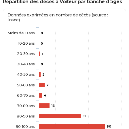
Répartition des décès à Voiteur par tranche d'âges
Données exprimées en nombre de décès (source :
Insee)
Moins de 10 ans
0
10-20 ans
0
20-30 ans
1
30-40 ans
0
40-50 ans
2
50-60 ans
7
60-70 ans
4
70-80 ans
13
80-90 ans
51
90-100 ans
80