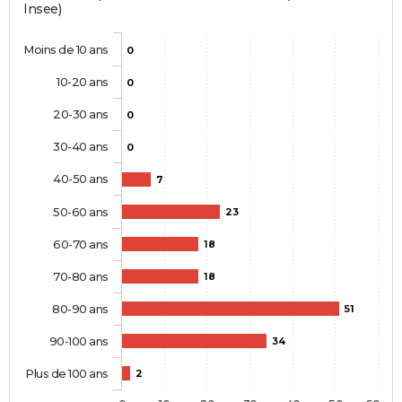
Insee)
Moins de 10 ans
0
10-20 ans
0
20-30 ans
0
30-40 ans
0
40-50 ans
7
50-60 ans
23
60-70 ans
18
70-80 ans
18
80-90 ans
51
90-100 ans
34
Plus de 100 ans
2