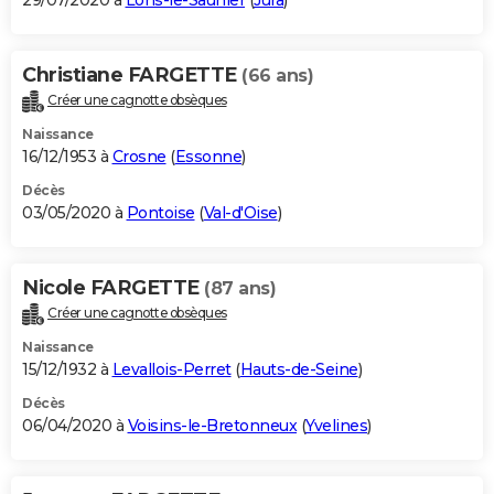
29/07/2020 à
Lons-le-Saunier
(
Jura
)
Christiane FARGETTE
(66 ans)
Créer une cagnotte obsèques
Naissance
16/12/1953 à
Crosne
(
Essonne
)
Décès
03/05/2020 à
Pontoise
(
Val-d'Oise
)
Nicole FARGETTE
(87 ans)
Créer une cagnotte obsèques
Naissance
15/12/1932 à
Levallois-Perret
(
Hauts-de-Seine
)
Décès
06/04/2020 à
Voisins-le-Bretonneux
(
Yvelines
)