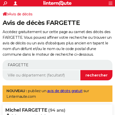
ACTUALITÉS
Connexion
S'inscrire
Avis de décès
Rechercher
Société
Education
Villes
Politique
Faits Divers
Monde
+
SPORT
Avis de décès FARGETTE
Football
Cyclisme
Forum
Coupe du monde 2026
Tennis
Rugby
CULTURE
Accédez gratuitement sur cette page au carnet des décès des
TNT
Cinéma
Musique
Programme TV
Streaming
Sorties cinéma
+
FARGETTE. Vous pouvez affiner votre recherche ou trouver un
FINANCE
avis de décès ou un avis d'obsèques plus ancien en tapant le
Impôts
Immobilier
Banque
Crédit
Retraite
Epargne
Risques naturels par ville
Assurance
AUTO
nom d'un défunt et/ou le nom ou le code postal d'une
commune dans le moteur de recherche ci-dessous.
Réserver un essai
Berlines
Forum auto
Essais
Citadines
SUV
+
HIGH-TECH
Meilleur smartphone
Ordinateurs
Guide high-tech
Mobiles
Internet
Jeux vidéo
+
BRICOLAGE
Aménagement intérieur
Cuisine
Jardinage
+
Forum
Extérieur
Salle de bains
Rangement
WEEK-END
Escapades
Expositions
Week-end nature
Guides de France
Patrimoine
Musées
+
LIFESTYLE
NOUVEAU :
publiez un
avis de décès gratuit
sur
Linternaute.com
Bien-être
Mode
+
Art de vivre
Loisirs
Modes de vie
SANTE
Michel FARGETTE
Guide de la santé
Médicaments
+
Alimentation
Maladies
Sommeil
(94 ans)
VOYAGE