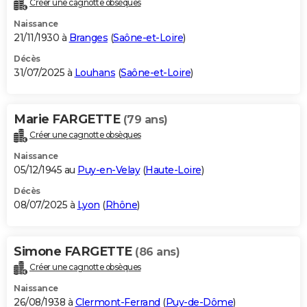
Créer une cagnotte obsèques
City break
Voyage de noces
Climat
Destinations
Voyage nature
Forum
+
PHOTO
Naissance
21/11/1930 à
Branges
(
Saône-et-Loire
)
GUIDES D'ACHAT
Décès
31/07/2025 à
Louhans
(
Saône-et-Loire
)
BONS PLANS
CARTE DE VOEUX
Marie FARGETTE
(79 ans)
Carte Bonne année
Carte Pâques
Carte de Noël
Carte Saint-Valentin
Carte d'anniversaire
DICTIONNAIRE
Créer une cagnotte obsèques
Biographies
Expressions
Dictionnaire
Citations
Proverbes
PROGRAMME TV
Naissance
05/12/1945 au
Puy-en-Velay
(
Haute-Loire
)
COPAINS D'AVANT
Décès
08/07/2025 à
Lyon
(
Rhône
)
Se connecter
Collèges
Universités
Service militaire
S'inscrire
Lycées
Primaires
Entreprises
Avis de recherche
AVIS DE DÉCÈS
FORUM
Simone FARGETTE
(86 ans)
Lifestyle
Sport
Television
Cinema
Bricolage
Culture
Auto
Voyage
Créer une cagnotte obsèques
Naissance
26/08/1938 à
Clermont-Ferrand
(
Puy-de-Dôme
)