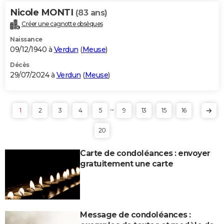
Nicole MONTI
(83 ans)
Créer une cagnotte obsèques
Naissance
09/12/1940 à
Verdun
(
Meuse
)
Décès
29/07/2024 à
Verdun
(
Meuse
)
...
1
2
3
4
5
9
13
15
16
20
Carte de condoléances : envoyer
gratuitement une carte
Message de condoléances :