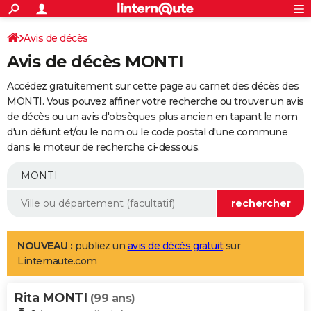
ACTUALITÉS
Connexion
S'inscrire
Avis de décès
Rechercher
Société
Education
Villes
Politique
Faits Divers
Monde
+
SPORT
Avis de décès MONTI
Football
Cyclisme
Forum
Coupe du monde 2026
Tennis
Rugby
CULTURE
Accédez gratuitement sur cette page au carnet des décès des
TNT
Cinéma
Musique
Programme TV
Streaming
Sorties cinéma
+
MONTI. Vous pouvez affiner votre recherche ou trouver un avis
FINANCE
de décès ou un avis d'obsèques plus ancien en tapant le nom
Impôts
Immobilier
Banque
Crédit
Retraite
Epargne
Risques naturels par ville
Assurance
AUTO
d'un défunt et/ou le nom ou le code postal d'une commune
dans le moteur de recherche ci-dessous.
Réserver un essai
Berlines
Forum auto
Essais
Citadines
SUV
+
HIGH-TECH
Meilleur smartphone
Ordinateurs
Guide high-tech
Mobiles
Internet
Jeux vidéo
+
BRICOLAGE
Aménagement intérieur
Cuisine
Jardinage
+
Forum
Extérieur
Salle de bains
Rangement
WEEK-END
Escapades
Expositions
Week-end nature
Guides de France
Patrimoine
Musées
+
LIFESTYLE
NOUVEAU :
publiez un
avis de décès gratuit
sur
Linternaute.com
Bien-être
Mode
+
Art de vivre
Loisirs
Modes de vie
SANTE
Rita MONTI
Guide de la santé
Médicaments
+
Alimentation
Maladies
Sommeil
(99 ans)
VOYAGE