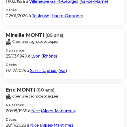
11/02/1956 à
Villeneuve-Saint-Georges
(
Val-de-Marne
)
Décès
02/01/2026 à
Toulouse
(
Haute-Garonne
)
Mireille MONTI
(85 ans)
Créer une cagnotte obsèques
Naissance
25/03/1940 à
Lyon
(
Rhône
)
Décès
16/12/2025 à
Saint-Raphaël
(
Var
)
Eric MONTI
(60 ans)
Créer une cagnotte obsèques
Naissance
20/08/1965 à
Nice
(
Alpes-Maritimes
)
Décès
28/11/2025 à
Nice
(
Alpes-Maritimes
)