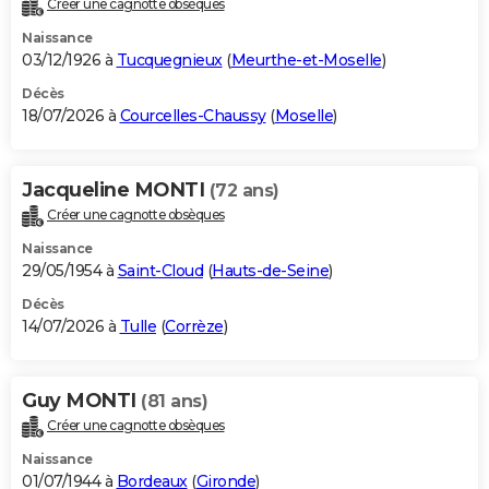
Créer une cagnotte obsèques
City break
Voyage de noces
Climat
Destinations
Voyage nature
Forum
+
PHOTO
Naissance
03/12/1926 à
Tucquegnieux
(
Meurthe-et-Moselle
)
GUIDES D'ACHAT
Décès
18/07/2026 à
Courcelles-Chaussy
(
Moselle
)
BONS PLANS
CARTE DE VOEUX
Jacqueline MONTI
(72 ans)
Carte Bonne année
Carte Pâques
Carte de Noël
Carte Saint-Valentin
Carte d'anniversaire
DICTIONNAIRE
Créer une cagnotte obsèques
Biographies
Expressions
Dictionnaire
Citations
Proverbes
PROGRAMME TV
Naissance
29/05/1954 à
Saint-Cloud
(
Hauts-de-Seine
)
COPAINS D'AVANT
Décès
14/07/2026 à
Tulle
(
Corrèze
)
Se connecter
Collèges
Universités
Service militaire
S'inscrire
Lycées
Primaires
Entreprises
Avis de recherche
AVIS DE DÉCÈS
FORUM
Guy MONTI
(81 ans)
Lifestyle
Sport
Television
Cinema
Bricolage
Culture
Auto
Voyage
Créer une cagnotte obsèques
Naissance
01/07/1944 à
Bordeaux
(
Gironde
)