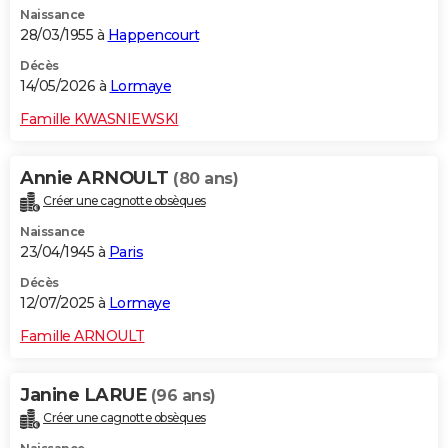
Naissance
City break
Voyage de noces
Climat
Destinations
Voyage nature
Forum
+
PHOTO
28/03/1955 à
Happencourt
GUIDES D'ACHAT
Décès
14/05/2026 à
Lormaye
BONS PLANS
Famille KWASNIEWSKI
CARTE DE VOEUX
Annie ARNOULT
(80 ans)
Carte Bonne année
Carte Pâques
Carte de Noël
Carte Saint-Valentin
Carte d'anniversaire
DICTIONNAIRE
Créer une cagnotte obsèques
Biographies
Expressions
Dictionnaire
Citations
Proverbes
PROGRAMME TV
Naissance
23/04/1945 à
Paris
COPAINS D'AVANT
Décès
12/07/2025 à
Lormaye
Se connecter
Collèges
Universités
Service militaire
S'inscrire
Lycées
Primaires
Entreprises
Avis de recherche
AVIS DE DÉCÈS
Famille ARNOULT
FORUM
Lifestyle
Sport
Television
Cinema
Bricolage
Culture
Auto
Voyage
Janine LARUE
(96 ans)
Créer une cagnotte obsèques