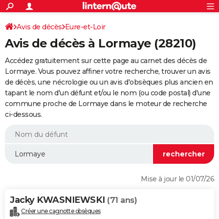
ACTUALITÉS
Connexion
S'inscrire
Avis de décès
Eure-et-Loir
Rechercher
Société
Education
Villes
Politique
Faits Divers
Monde
+
SPORT
Avis de décès à Lormaye (28210)
Football
Cyclisme
Forum
Coupe du monde 2026
Tennis
Rugby
CULTURE
Accédez gratuitement sur cette page au carnet des décès de
TNT
Cinéma
Musique
Programme TV
Streaming
Sorties cinéma
+
Lormaye. Vous pouvez affiner votre recherche, trouver un avis
FINANCE
de décès, une nécrologie ou un avis d'obsèques plus ancien en
Impôts
Immobilier
Banque
Crédit
Retraite
Epargne
Risques naturels par ville
Assurance
AUTO
tapant le nom d'un défunt et/ou le nom (ou code postal) d'une
commune proche de Lormaye dans le moteur de recherche
Réserver un essai
Berlines
Forum auto
Essais
Citadines
SUV
+
HIGH-TECH
ci-dessous.
Meilleur smartphone
Ordinateurs
Guide high-tech
Mobiles
Internet
Jeux vidéo
+
BRICOLAGE
Aménagement intérieur
Cuisine
Jardinage
+
Forum
Extérieur
Salle de bains
Rangement
WEEK-END
Escapades
Expositions
Week-end nature
Guides de France
Patrimoine
Musées
+
LIFESTYLE
Mise à jour le 01/07/26
Bien-être
Mode
+
Art de vivre
Loisirs
Modes de vie
SANTE
Jacky KWASNIEWSKI
(71 ans)
Guide de la santé
Médicaments
+
Alimentation
Maladies
Sommeil
VOYAGE
Créer une cagnotte obsèques