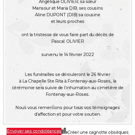
Angélique OLIVIER, sa sœur
City break
Voyage de noces
Climat
Destinations
Voyage nature
Forum
+
PHOTO
Mansour et Maria DIB, ses cousins
Aline DUPONT (DIB) sa cousine
GUIDES D'ACHAT
et leurs proches
BONS PLANS
ont la tristesse de vous faire part du décès de
Pascal. OLIVIER
CARTE DE VOEUX
survenu le 14 février 2022
Carte Bonne année
Carte Pâques
Carte de Noël
Carte Saint-Valentin
Carte d'anniversaire
DICTIONNAIRE
Biographies
Expressions
Dictionnaire
Citations
Proverbes
PROGRAMME TV
Les funérailles se dérouleront le 26 février
COPAINS D'AVANT
à La Chapelle Ste Rita à Fontenay-aux-Roses,, la
cérémonie sera suivie de l’inhumation au cimetière de
Se connecter
Collèges
Universités
Service militaire
S'inscrire
Lycées
Primaires
Entreprises
Avis de recherche
AVIS DE DÉCÈS
Fontenay-aux-Roses.
FORUM
Nous vous remercions pour tous vos témoignages
d’affection et pour votre soutien.
Lifestyle
Sport
Television
Cinema
Bricolage
Culture
Auto
Voyage
Envoyer ses condoléances
Créer une cagnotte obsèques