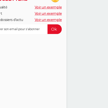
alité
Voir un exemple
rt
Voir un exemple
dossiers d'actu
Voir un exemple