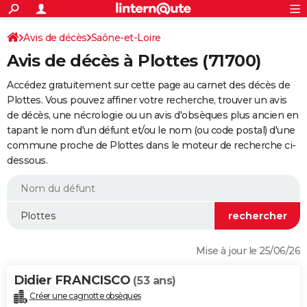
ACTUALITÉS
Connexion
S'inscrire
Avis de décès
Saône-et-Loire
Rechercher
Société
Education
Villes
Politique
Faits Divers
Monde
+
SPORT
Avis de décès à Plottes (71700)
Football
Cyclisme
Forum
Coupe du monde 2026
Tennis
Rugby
CULTURE
Accédez gratuitement sur cette page au carnet des décès de
TNT
Cinéma
Musique
Programme TV
Streaming
Sorties cinéma
+
Plottes. Vous pouvez affiner votre recherche, trouver un avis
FINANCE
de décès, une nécrologie ou un avis d'obsèques plus ancien en
Impôts
Immobilier
Banque
Crédit
Retraite
Epargne
Risques naturels par ville
Assurance
AUTO
tapant le nom d'un défunt et/ou le nom (ou code postal) d'une
commune proche de Plottes dans le moteur de recherche ci-
Réserver un essai
Berlines
Forum auto
Essais
Citadines
SUV
+
HIGH-TECH
dessous.
Meilleur smartphone
Ordinateurs
Guide high-tech
Mobiles
Internet
Jeux vidéo
+
BRICOLAGE
Aménagement intérieur
Cuisine
Jardinage
+
Forum
Extérieur
Salle de bains
Rangement
WEEK-END
Escapades
Expositions
Week-end nature
Guides de France
Patrimoine
Musées
+
LIFESTYLE
Mise à jour le 25/06/26
Bien-être
Mode
+
Art de vivre
Loisirs
Modes de vie
SANTE
Didier FRANCISCO
(53 ans)
Guide de la santé
Médicaments
+
Alimentation
Maladies
Sommeil
VOYAGE
Créer une cagnotte obsèques