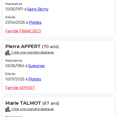
Naissance
City break
Voyage de noces
Climat
Destinations
Voyage nature
Forum
+
PHOTO
10/05/1971 à
Saint-Rémy
GUIDES D'ACHAT
Décès
21/04/2025 à
Plottes
BONS PLANS
Famille FRANCISCO
CARTE DE VOEUX
Pierre APPERT
(70 ans)
Carte Bonne année
Carte Pâques
Carte de Noël
Carte Saint-Valentin
Carte d'anniversaire
DICTIONNAIRE
Créer une cagnotte obsèques
Biographies
Expressions
Dictionnaire
Citations
Proverbes
PROGRAMME TV
Naissance
05/05/1954 à
Suresnes
COPAINS D'AVANT
Décès
10/01/2025 à
Plottes
Se connecter
Collèges
Universités
Service militaire
S'inscrire
Lycées
Primaires
Entreprises
Avis de recherche
AVIS DE DÉCÈS
Famille APPERT
FORUM
Lifestyle
Sport
Television
Cinema
Bricolage
Culture
Auto
Voyage
Marie TALMOT
(87 ans)
Créer une cagnotte obsèques