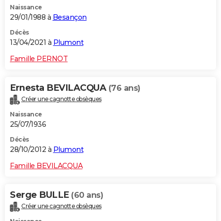
Naissance
City break
Voyage de noces
Climat
Destinations
Voyage nature
Forum
+
PHOTO
29/01/1988 à
Besançon
GUIDES D'ACHAT
Décès
13/04/2021 à
Plumont
BONS PLANS
Famille PERNOT
CARTE DE VOEUX
Ernesta BEVILACQUA
(76 ans)
Carte Bonne année
Carte Pâques
Carte de Noël
Carte Saint-Valentin
Carte d'anniversaire
DICTIONNAIRE
Créer une cagnotte obsèques
Biographies
Expressions
Dictionnaire
Citations
Proverbes
PROGRAMME TV
Naissance
25/07/1936
COPAINS D'AVANT
Décès
28/10/2012 à
Plumont
Se connecter
Collèges
Universités
Service militaire
S'inscrire
Lycées
Primaires
Entreprises
Avis de recherche
AVIS DE DÉCÈS
Famille BEVILACQUA
FORUM
Lifestyle
Sport
Television
Cinema
Bricolage
Culture
Auto
Voyage
Serge BULLE
(60 ans)
Créer une cagnotte obsèques