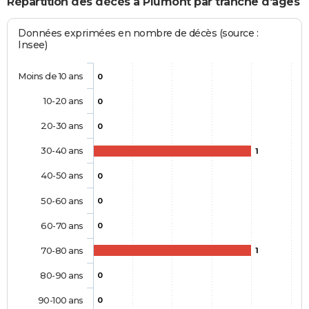
Répartition des décès à Plumont par tranche d'âges
Données exprimées en nombre de décès (source :
Insee)
Moins de 10 ans
0
10-20 ans
0
20-30 ans
0
30-40 ans
1
40-50 ans
0
50-60 ans
0
60-70 ans
0
70-80 ans
1
80-90 ans
0
90-100 ans
0