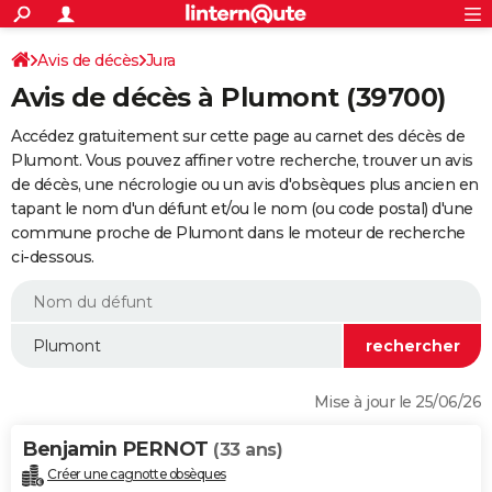
ACTUALITÉS
Connexion
S'inscrire
Avis de décès
Jura
Rechercher
Société
Education
Villes
Politique
Faits Divers
Monde
+
SPORT
Avis de décès à Plumont (39700)
Football
Cyclisme
Forum
Coupe du monde 2026
Tennis
Rugby
CULTURE
Accédez gratuitement sur cette page au carnet des décès de
TNT
Cinéma
Musique
Programme TV
Streaming
Sorties cinéma
+
Plumont. Vous pouvez affiner votre recherche, trouver un avis
FINANCE
de décès, une nécrologie ou un avis d'obsèques plus ancien en
Impôts
Immobilier
Banque
Crédit
Retraite
Epargne
Risques naturels par ville
Assurance
AUTO
tapant le nom d'un défunt et/ou le nom (ou code postal) d'une
commune proche de Plumont dans le moteur de recherche
Réserver un essai
Berlines
Forum auto
Essais
Citadines
SUV
+
HIGH-TECH
ci-dessous.
Meilleur smartphone
Ordinateurs
Guide high-tech
Mobiles
Internet
Jeux vidéo
+
BRICOLAGE
Aménagement intérieur
Cuisine
Jardinage
+
Forum
Extérieur
Salle de bains
Rangement
WEEK-END
Escapades
Expositions
Week-end nature
Guides de France
Patrimoine
Musées
+
LIFESTYLE
Mise à jour le 25/06/26
Bien-être
Mode
+
Art de vivre
Loisirs
Modes de vie
SANTE
Benjamin PERNOT
(33 ans)
Guide de la santé
Médicaments
+
Alimentation
Maladies
Sommeil
VOYAGE
Créer une cagnotte obsèques