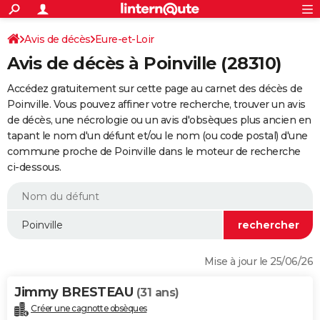
ACTUALITÉS
Connexion
S'inscrire
Avis de décès
Eure-et-Loir
Rechercher
Société
Education
Villes
Politique
Faits Divers
Monde
+
SPORT
Avis de décès à Poinville (28310)
Football
Cyclisme
Forum
Coupe du monde 2026
Tennis
Rugby
CULTURE
Accédez gratuitement sur cette page au carnet des décès de
TNT
Cinéma
Musique
Programme TV
Streaming
Sorties cinéma
+
Poinville. Vous pouvez affiner votre recherche, trouver un avis
FINANCE
de décès, une nécrologie ou un avis d'obsèques plus ancien en
Impôts
Immobilier
Banque
Crédit
Retraite
Epargne
Risques naturels par ville
Assurance
AUTO
tapant le nom d'un défunt et/ou le nom (ou code postal) d'une
commune proche de Poinville dans le moteur de recherche
Réserver un essai
Berlines
Forum auto
Essais
Citadines
SUV
+
HIGH-TECH
ci-dessous.
Meilleur smartphone
Ordinateurs
Guide high-tech
Mobiles
Internet
Jeux vidéo
+
BRICOLAGE
Aménagement intérieur
Cuisine
Jardinage
+
Forum
Extérieur
Salle de bains
Rangement
WEEK-END
Escapades
Expositions
Week-end nature
Guides de France
Patrimoine
Musées
+
LIFESTYLE
Mise à jour le 25/06/26
Bien-être
Mode
+
Art de vivre
Loisirs
Modes de vie
SANTE
Jimmy BRESTEAU
(31 ans)
Guide de la santé
Médicaments
+
Alimentation
Maladies
Sommeil
VOYAGE
Créer une cagnotte obsèques