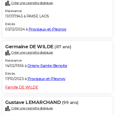
Créer une cagnotte obsèques
City break
Voyage de noces
Climat
Destinations
Voyage nature
Forum
+
PHOTO
Naissance
11/07/1943 à PAKSE LAOS
GUIDES D'ACHAT
Décès
BONS PLANS
03/12/2024 à
Proviseux-et-Plesnoy
CARTE DE VOEUX
Germaine DE WILDE
(87 ans)
Carte Bonne année
Carte Pâques
Carte de Noël
Carte Saint-Valentin
Carte d'anniversaire
DICTIONNAIRE
Créer une cagnotte obsèques
Biographies
Expressions
Dictionnaire
Citations
Proverbes
PROGRAMME TV
Naissance
14/02/1936 à
Origny-Sainte-Benoite
COPAINS D'AVANT
Décès
Se connecter
Collèges
Universités
Service militaire
S'inscrire
Lycées
Primaires
Entreprises
Avis de recherche
17/10/2023 à
Proviseux-et-Plesnoy
AVIS DE DÉCÈS
Famille DE WILDE
FORUM
Lifestyle
Sport
Television
Cinema
Bricolage
Culture
Auto
Voyage
Gustave LEMARCHAND
(99 ans)
Créer une cagnotte obsèques