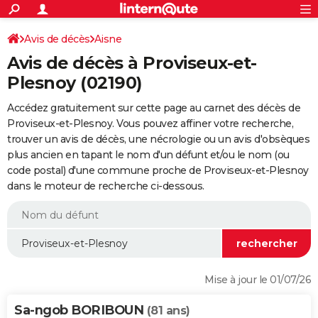
ACTUALITÉS
Connexion
S'inscrire
Avis de décès
Aisne
Rechercher
Société
Education
Villes
Politique
Faits Divers
Monde
+
SPORT
Avis de décès à Proviseux-et-
Football
Cyclisme
Forum
Coupe du monde 2026
Tennis
Rugby
CULTURE
Plesnoy (02190)
TNT
Cinéma
Musique
Programme TV
Streaming
Sorties cinéma
+
FINANCE
Accédez gratuitement sur cette page au carnet des décès de
Proviseux-et-Plesnoy. Vous pouvez affiner votre recherche,
Impôts
Immobilier
Banque
Crédit
Retraite
Epargne
Risques naturels par ville
Assurance
AUTO
trouver un avis de décès, une nécrologie ou un avis d'obsèques
plus ancien en tapant le nom d'un défunt et/ou le nom (ou
Réserver un essai
Berlines
Forum auto
Essais
Citadines
SUV
+
HIGH-TECH
code postal) d'une commune proche de Proviseux-et-Plesnoy
dans le moteur de recherche ci-dessous.
Meilleur smartphone
Ordinateurs
Guide high-tech
Mobiles
Internet
Jeux vidéo
+
BRICOLAGE
Aménagement intérieur
Cuisine
Jardinage
+
Forum
Extérieur
Salle de bains
Rangement
WEEK-END
Escapades
Expositions
Week-end nature
Guides de France
Patrimoine
Musées
+
LIFESTYLE
Bien-être
Mode
+
Art de vivre
Loisirs
Modes de vie
SANTE
Mise à jour le 01/07/26
Guide de la santé
Médicaments
+
Alimentation
Maladies
Sommeil
VOYAGE
Sa-ngob BORIBOUN
(81 ans)