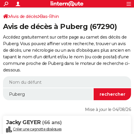
ACTUALITÉS
Connexion
S'inscrire
Avis de décès
Bas-Rhin
Rechercher
Société
Education
Villes
Politique
Faits Divers
Monde
+
SPORT
Avis de décès à Puberg (67290)
Football
Cyclisme
Forum
Coupe du monde 2026
Tennis
Rugby
CULTURE
Accédez gratuitement sur cette page au carnet des décès de
TNT
Cinéma
Musique
Programme TV
Streaming
Sorties cinéma
+
Puberg. Vous pouvez affiner votre recherche, trouver un avis
FINANCE
de décès, une nécrologie ou un avis d'obsèques plus ancien en
Impôts
Immobilier
Banque
Crédit
Retraite
Epargne
Risques naturels par ville
Assurance
AUTO
tapant le nom d'un défunt et/ou le nom (ou code postal) d'une
commune proche de Puberg dans le moteur de recherche ci-
Réserver un essai
Berlines
Forum auto
Essais
Citadines
SUV
+
HIGH-TECH
dessous.
Meilleur smartphone
Ordinateurs
Guide high-tech
Mobiles
Internet
Jeux vidéo
+
BRICOLAGE
Aménagement intérieur
Cuisine
Jardinage
+
Forum
Extérieur
Salle de bains
Rangement
WEEK-END
Escapades
Expositions
Week-end nature
Guides de France
Patrimoine
Musées
+
LIFESTYLE
Mise à jour le 04/08/26
Bien-être
Mode
+
Art de vivre
Loisirs
Modes de vie
SANTE
Jacky GEYER
(66 ans)
Guide de la santé
Médicaments
+
Alimentation
Maladies
Sommeil
VOYAGE
Créer une cagnotte obsèques