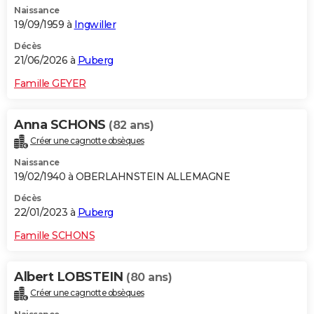
Naissance
City break
Voyage de noces
Climat
Destinations
Voyage nature
Forum
+
PHOTO
19/09/1959 à
Ingwiller
GUIDES D'ACHAT
Décès
21/06/2026 à
Puberg
BONS PLANS
Famille GEYER
CARTE DE VOEUX
Anna SCHONS
(82 ans)
Carte Bonne année
Carte Pâques
Carte de Noël
Carte Saint-Valentin
Carte d'anniversaire
DICTIONNAIRE
Créer une cagnotte obsèques
Biographies
Expressions
Dictionnaire
Citations
Proverbes
PROGRAMME TV
Naissance
19/02/1940 à OBERLAHNSTEIN ALLEMAGNE
COPAINS D'AVANT
Décès
22/01/2023 à
Puberg
Se connecter
Collèges
Universités
Service militaire
S'inscrire
Lycées
Primaires
Entreprises
Avis de recherche
AVIS DE DÉCÈS
Famille SCHONS
FORUM
Lifestyle
Sport
Television
Cinema
Bricolage
Culture
Auto
Voyage
Albert LOBSTEIN
(80 ans)
Créer une cagnotte obsèques