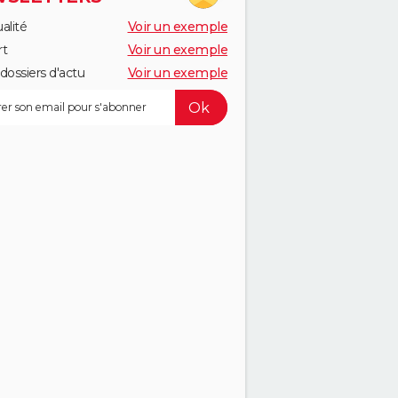
alité
Voir un exemple
rt
Voir un exemple
dossiers d'actu
Voir un exemple