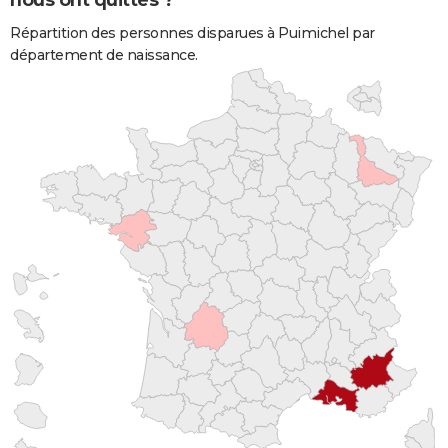
nous ont quittés ?
Répartition des personnes disparues à Puimichel par
département de naissance.