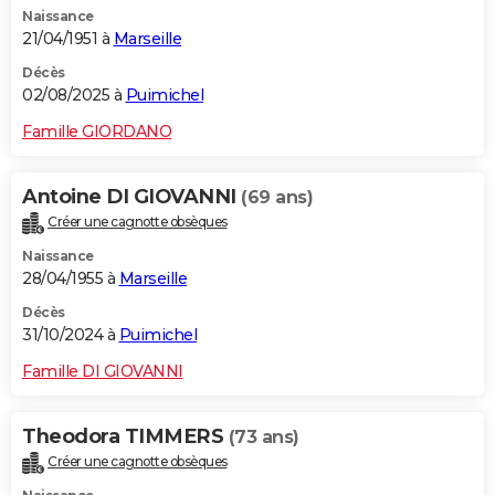
Naissance
City break
Voyage de noces
Climat
Destinations
Voyage nature
Forum
+
PHOTO
21/04/1951 à
Marseille
GUIDES D'ACHAT
Décès
02/08/2025 à
Puimichel
BONS PLANS
Famille GIORDANO
CARTE DE VOEUX
Antoine DI GIOVANNI
(69 ans)
Carte Bonne année
Carte Pâques
Carte de Noël
Carte Saint-Valentin
Carte d'anniversaire
DICTIONNAIRE
Créer une cagnotte obsèques
Biographies
Expressions
Dictionnaire
Citations
Proverbes
PROGRAMME TV
Naissance
28/04/1955 à
Marseille
COPAINS D'AVANT
Décès
31/10/2024 à
Puimichel
Se connecter
Collèges
Universités
Service militaire
S'inscrire
Lycées
Primaires
Entreprises
Avis de recherche
AVIS DE DÉCÈS
Famille DI GIOVANNI
FORUM
Lifestyle
Sport
Television
Cinema
Bricolage
Culture
Auto
Voyage
Theodora TIMMERS
(73 ans)
Créer une cagnotte obsèques