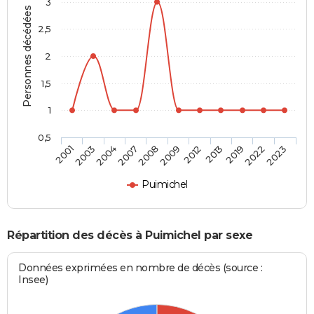
3
Personnes décédées
2,5
2
1,5
1
0,5
2003
2009
2022
2004
2012
2023
2007
2013
2001
2008
2019
Puimichel
Répartition des décès à Puimichel par sexe
Données exprimées en nombre de décès (source :
Insee)