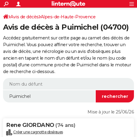
ACTUALITÉS
Connexion
S'inscrire
Avis de décès
Alpes-de-Haute-Provence
Rechercher
Société
Education
Villes
Politique
Faits Divers
Monde
+
SPORT
Avis de décès à Puimichel (04700)
Football
Cyclisme
Forum
Coupe du monde 2026
Tennis
Rugby
CULTURE
Accédez gratuitement sur cette page au carnet des décès de
TNT
Cinéma
Musique
Programme TV
Streaming
Sorties cinéma
+
Puimichel. Vous pouvez affiner votre recherche, trouver un
FINANCE
avis de décès, une nécrologie ou un avis d'obsèques plus
Impôts
Immobilier
Banque
Crédit
Retraite
Epargne
Risques naturels par ville
Assurance
AUTO
ancien en tapant le nom d'un défunt et/ou le nom (ou code
postal) d'une commune proche de Puimichel dans le moteur
Réserver un essai
Berlines
Forum auto
Essais
Citadines
SUV
+
HIGH-TECH
de recherche ci-dessous.
Meilleur smartphone
Ordinateurs
Guide high-tech
Mobiles
Internet
Jeux vidéo
+
BRICOLAGE
Aménagement intérieur
Cuisine
Jardinage
+
Forum
Extérieur
Salle de bains
Rangement
WEEK-END
Escapades
Expositions
Week-end nature
Guides de France
Patrimoine
Musées
+
LIFESTYLE
Mise à jour le 25/06/26
Bien-être
Mode
+
Art de vivre
Loisirs
Modes de vie
SANTE
Rene GIORDANO
(74 ans)
Guide de la santé
Médicaments
+
Alimentation
Maladies
Sommeil
VOYAGE
Créer une cagnotte obsèques