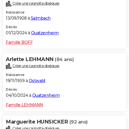
Créer une cagnotte obsèques
City break
Voyage de noces
Climat
Destinations
Voyage nature
Forum
+
PHOTO
Naissance
13/09/1928 à
Salmbach
GUIDES D'ACHAT
Décès
BONS PLANS
01/12/2024 à
Quatzenheim
CARTE DE VOEUX
Famille BOFF
Carte Bonne année
Carte Pâques
Carte de Noël
Carte Saint-Valentin
Carte d'anniversaire
DICTIONNAIRE
Arlette LEHMANN
(84 ans)
Biographies
Expressions
Dictionnaire
Citations
Proverbes
PROGRAMME TV
Créer une cagnotte obsèques
Naissance
COPAINS D'AVANT
19/11/1939 à
Ostwald
Se connecter
Collèges
Universités
Service militaire
S'inscrire
Lycées
Primaires
Entreprises
Avis de recherche
AVIS DE DÉCÈS
Décès
04/10/2024 à
Quatzenheim
FORUM
Famille LEHMANN
Lifestyle
Sport
Television
Cinema
Bricolage
Culture
Auto
Voyage
Marguerite HUNSICKER
(92 ans)
Créer une cagnotte obsèques