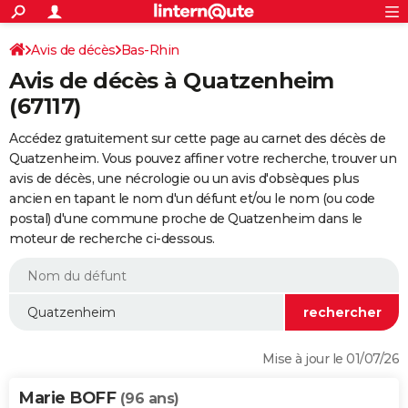
ACTUALITÉS
Connexion
S'inscrire
Avis de décès
Bas-Rhin
Rechercher
Société
Education
Villes
Politique
Faits Divers
Monde
+
SPORT
Avis de décès à Quatzenheim
Football
Cyclisme
Forum
Coupe du monde 2026
Tennis
Rugby
CULTURE
(67117)
TNT
Cinéma
Musique
Programme TV
Streaming
Sorties cinéma
+
FINANCE
Accédez gratuitement sur cette page au carnet des décès de
Quatzenheim. Vous pouvez affiner votre recherche, trouver un
Impôts
Immobilier
Banque
Crédit
Retraite
Epargne
Risques naturels par ville
Assurance
AUTO
avis de décès, une nécrologie ou un avis d'obsèques plus
ancien en tapant le nom d'un défunt et/ou le nom (ou code
Réserver un essai
Berlines
Forum auto
Essais
Citadines
SUV
+
HIGH-TECH
postal) d'une commune proche de Quatzenheim dans le
moteur de recherche ci-dessous.
Meilleur smartphone
Ordinateurs
Guide high-tech
Mobiles
Internet
Jeux vidéo
+
BRICOLAGE
Aménagement intérieur
Cuisine
Jardinage
+
Forum
Extérieur
Salle de bains
Rangement
WEEK-END
Escapades
Expositions
Week-end nature
Guides de France
Patrimoine
Musées
+
LIFESTYLE
Bien-être
Mode
+
Art de vivre
Loisirs
Modes de vie
SANTE
Mise à jour le 01/07/26
Guide de la santé
Médicaments
+
Alimentation
Maladies
Sommeil
VOYAGE
Marie BOFF
(96 ans)