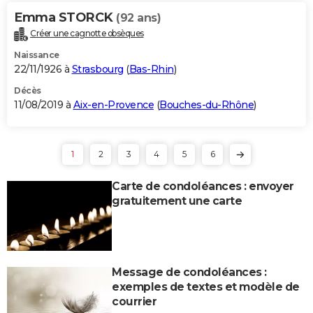
Emma STORCK
(92 ans)
Créer une cagnotte obsèques
Naissance
22/11/1926 à
Strasbourg
(
Bas-Rhin
)
Décès
11/08/2019 à
Aix-en-Provence
(
Bouches-du-Rhône
)
1
2
3
4
5
6
Carte de condoléances : envoyer
gratuitement une carte
Message de condoléances :
exemples de textes et modèle de
courrier