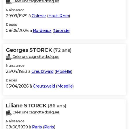
Créer une cagnotte obsèques
City break
Voyage de noces
Climat
Destinations
Voyage nature
Forum
+
PHOTO
Naissance
29/09/1929 à
Colmar
(
Haut-Rhin
)
GUIDES D'ACHAT
Décès
08/05/2026 à
Bordeaux
(
Gironde
)
BONS PLANS
CARTE DE VOEUX
Georges STORCK
(72 ans)
Carte Bonne année
Carte Pâques
Carte de Noël
Carte Saint-Valentin
Carte d'anniversaire
DICTIONNAIRE
Créer une cagnotte obsèques
Biographies
Expressions
Dictionnaire
Citations
Proverbes
PROGRAMME TV
Naissance
23/04/1953 à
Creutzwald
(
Moselle
)
COPAINS D'AVANT
Décès
05/04/2026 à
Creutzwald
(
Moselle
)
Se connecter
Collèges
Universités
Service militaire
S'inscrire
Lycées
Primaires
Entreprises
Avis de recherche
AVIS DE DÉCÈS
FORUM
Liliane STORCK
(86 ans)
Lifestyle
Sport
Television
Cinema
Bricolage
Culture
Auto
Voyage
Créer une cagnotte obsèques
Naissance
09/06/1939 à
Paris
(
Paris
)