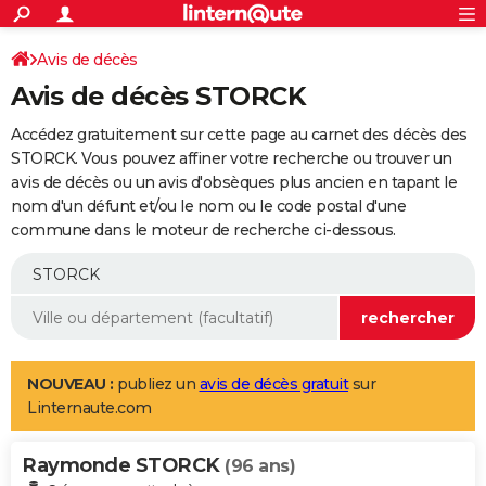
ACTUALITÉS
Connexion
S'inscrire
Avis de décès
Rechercher
Société
Education
Villes
Politique
Faits Divers
Monde
+
SPORT
Avis de décès STORCK
Football
Cyclisme
Forum
Coupe du monde 2026
Tennis
Rugby
CULTURE
Accédez gratuitement sur cette page au carnet des décès des
TNT
Cinéma
Musique
Programme TV
Streaming
Sorties cinéma
+
STORCK. Vous pouvez affiner votre recherche ou trouver un
FINANCE
avis de décès ou un avis d'obsèques plus ancien en tapant le
Impôts
Immobilier
Banque
Crédit
Retraite
Epargne
Risques naturels par ville
Assurance
AUTO
nom d'un défunt et/ou le nom ou le code postal d'une
commune dans le moteur de recherche ci-dessous.
Réserver un essai
Berlines
Forum auto
Essais
Citadines
SUV
+
HIGH-TECH
Meilleur smartphone
Ordinateurs
Guide high-tech
Mobiles
Internet
Jeux vidéo
+
BRICOLAGE
Aménagement intérieur
Cuisine
Jardinage
+
Forum
Extérieur
Salle de bains
Rangement
WEEK-END
Escapades
Expositions
Week-end nature
Guides de France
Patrimoine
Musées
+
LIFESTYLE
NOUVEAU :
publiez un
avis de décès gratuit
sur
Linternaute.com
Bien-être
Mode
+
Art de vivre
Loisirs
Modes de vie
SANTE
Raymonde STORCK
Guide de la santé
Médicaments
+
Alimentation
Maladies
Sommeil
(96 ans)
VOYAGE