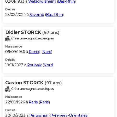
02/01/1933 à
Waldolwisheim
(
Bas-Rhin
)
Décès
25/02/2024 à
Saverne
(
Bas-Rhin
)
Didier STORCK
(67 ans)
Créer une cagnotte obsèques
Naissance
09/09/1956 à
Roncq
(
Nord
)
Décès
19/11/2023 à
Roubaix
(
Nord
)
Gaston STORCK
(97 ans)
Créer une cagnotte obsèques
Naissance
22/08/1926 à
Paris
(
Paris
)
Décès
30/10/2023 à
Perpignan
(
Pyrénées-Orientales
)