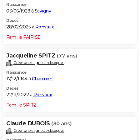
Naissance
City break
Voyage de noces
Climat
Destinations
Voyage nature
Forum
+
PHOTO
03/06/1928 à
Savigny
GUIDES D'ACHAT
Décès
28/02/2025 à
Ronvaux
BONS PLANS
Famille FAIRISE
CARTE DE VOEUX
Jacqueline SPITZ
(77 ans)
Carte Bonne année
Carte Pâques
Carte de Noël
Carte Saint-Valentin
Carte d'anniversaire
DICTIONNAIRE
Créer une cagnotte obsèques
Biographies
Expressions
Dictionnaire
Citations
Proverbes
PROGRAMME TV
Naissance
17/12/1944 à
Charmont
COPAINS D'AVANT
Décès
22/11/2022 à
Ronvaux
Se connecter
Collèges
Universités
Service militaire
S'inscrire
Lycées
Primaires
Entreprises
Avis de recherche
AVIS DE DÉCÈS
Famille SPITZ
FORUM
Lifestyle
Sport
Television
Cinema
Bricolage
Culture
Auto
Voyage
Claude DUBOIS
(80 ans)
Créer une cagnotte obsèques