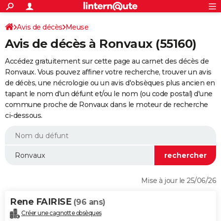
ACTUALITÉS
Connexion
S'inscrire
Avis de décès
Meuse
Rechercher
Société
Education
Villes
Politique
Faits Divers
Monde
+
SPORT
Avis de décès à Ronvaux (55160)
Football
Cyclisme
Forum
Coupe du monde 2026
Tennis
Rugby
CULTURE
Accédez gratuitement sur cette page au carnet des décès de
TNT
Cinéma
Musique
Programme TV
Streaming
Sorties cinéma
+
Ronvaux. Vous pouvez affiner votre recherche, trouver un avis
FINANCE
de décès, une nécrologie ou un avis d'obsèques plus ancien en
Impôts
Immobilier
Banque
Crédit
Retraite
Epargne
Risques naturels par ville
Assurance
AUTO
tapant le nom d'un défunt et/ou le nom (ou code postal) d'une
commune proche de Ronvaux dans le moteur de recherche
Réserver un essai
Berlines
Forum auto
Essais
Citadines
SUV
+
HIGH-TECH
ci-dessous.
Meilleur smartphone
Ordinateurs
Guide high-tech
Mobiles
Internet
Jeux vidéo
+
BRICOLAGE
Aménagement intérieur
Cuisine
Jardinage
+
Forum
Extérieur
Salle de bains
Rangement
WEEK-END
Escapades
Expositions
Week-end nature
Guides de France
Patrimoine
Musées
+
LIFESTYLE
Mise à jour le 25/06/26
Bien-être
Mode
+
Art de vivre
Loisirs
Modes de vie
SANTE
Rene FAIRISE
(96 ans)
Guide de la santé
Médicaments
+
Alimentation
Maladies
Sommeil
VOYAGE
Créer une cagnotte obsèques