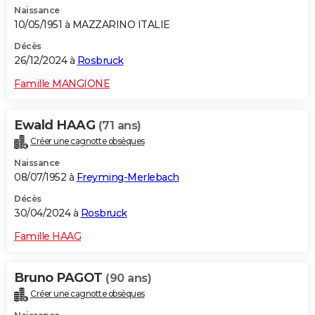
Naissance
City break
Voyage de noces
Climat
Destinations
Voyage nature
Forum
+
PHOTO
10/05/1951 à MAZZARINO ITALIE
GUIDES D'ACHAT
Décès
26/12/2024 à
Rosbruck
BONS PLANS
Famille MANGIONE
CARTE DE VOEUX
Ewald HAAG
(71 ans)
Carte Bonne année
Carte Pâques
Carte de Noël
Carte Saint-Valentin
Carte d'anniversaire
DICTIONNAIRE
Créer une cagnotte obsèques
Biographies
Expressions
Dictionnaire
Citations
Proverbes
PROGRAMME TV
Naissance
08/07/1952 à
Freyming-Merlebach
COPAINS D'AVANT
Décès
30/04/2024 à
Rosbruck
Se connecter
Collèges
Universités
Service militaire
S'inscrire
Lycées
Primaires
Entreprises
Avis de recherche
AVIS DE DÉCÈS
Famille HAAG
FORUM
Lifestyle
Sport
Television
Cinema
Bricolage
Culture
Auto
Voyage
Bruno PAGOT
(90 ans)
Créer une cagnotte obsèques