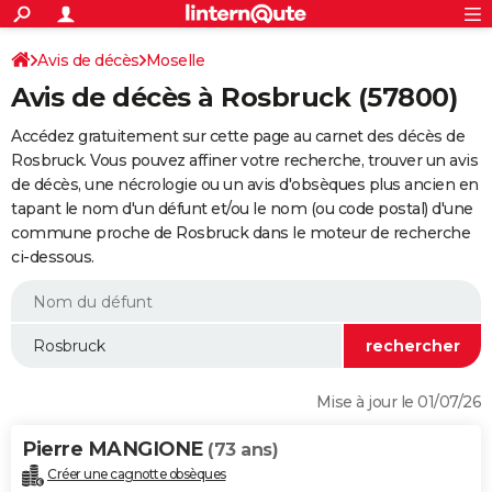
ACTUALITÉS
Connexion
S'inscrire
Avis de décès
Moselle
Rechercher
Société
Education
Villes
Politique
Faits Divers
Monde
+
SPORT
Avis de décès à Rosbruck (57800)
Football
Cyclisme
Forum
Coupe du monde 2026
Tennis
Rugby
CULTURE
Accédez gratuitement sur cette page au carnet des décès de
TNT
Cinéma
Musique
Programme TV
Streaming
Sorties cinéma
+
Rosbruck. Vous pouvez affiner votre recherche, trouver un avis
FINANCE
de décès, une nécrologie ou un avis d'obsèques plus ancien en
Impôts
Immobilier
Banque
Crédit
Retraite
Epargne
Risques naturels par ville
Assurance
AUTO
tapant le nom d'un défunt et/ou le nom (ou code postal) d'une
commune proche de Rosbruck dans le moteur de recherche
Réserver un essai
Berlines
Forum auto
Essais
Citadines
SUV
+
HIGH-TECH
ci-dessous.
Meilleur smartphone
Ordinateurs
Guide high-tech
Mobiles
Internet
Jeux vidéo
+
BRICOLAGE
Aménagement intérieur
Cuisine
Jardinage
+
Forum
Extérieur
Salle de bains
Rangement
WEEK-END
Escapades
Expositions
Week-end nature
Guides de France
Patrimoine
Musées
+
LIFESTYLE
Mise à jour le 01/07/26
Bien-être
Mode
+
Art de vivre
Loisirs
Modes de vie
SANTE
Pierre MANGIONE
(73 ans)
Guide de la santé
Médicaments
+
Alimentation
Maladies
Sommeil
VOYAGE
Créer une cagnotte obsèques