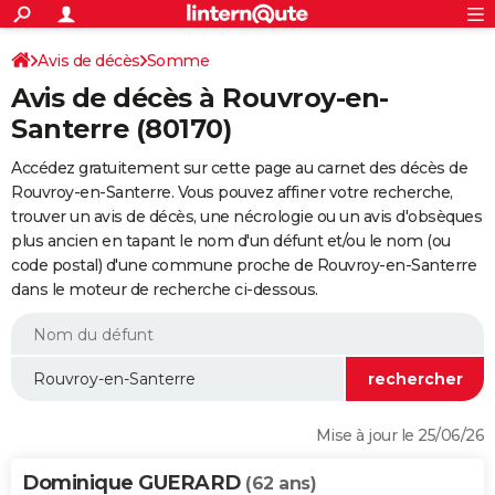
ACTUALITÉS
Connexion
S'inscrire
Avis de décès
Somme
Rechercher
Société
Education
Villes
Politique
Faits Divers
Monde
+
SPORT
Avis de décès à Rouvroy-en-
Football
Cyclisme
Forum
Coupe du monde 2026
Tennis
Rugby
CULTURE
Santerre (80170)
TNT
Cinéma
Musique
Programme TV
Streaming
Sorties cinéma
+
FINANCE
Accédez gratuitement sur cette page au carnet des décès de
Rouvroy-en-Santerre. Vous pouvez affiner votre recherche,
Impôts
Immobilier
Banque
Crédit
Retraite
Epargne
Risques naturels par ville
Assurance
AUTO
trouver un avis de décès, une nécrologie ou un avis d'obsèques
plus ancien en tapant le nom d'un défunt et/ou le nom (ou
Réserver un essai
Berlines
Forum auto
Essais
Citadines
SUV
+
HIGH-TECH
code postal) d'une commune proche de Rouvroy-en-Santerre
dans le moteur de recherche ci-dessous.
Meilleur smartphone
Ordinateurs
Guide high-tech
Mobiles
Internet
Jeux vidéo
+
BRICOLAGE
Aménagement intérieur
Cuisine
Jardinage
+
Forum
Extérieur
Salle de bains
Rangement
WEEK-END
Escapades
Expositions
Week-end nature
Guides de France
Patrimoine
Musées
+
LIFESTYLE
Bien-être
Mode
+
Art de vivre
Loisirs
Modes de vie
SANTE
Mise à jour le 25/06/26
Guide de la santé
Médicaments
+
Alimentation
Maladies
Sommeil
VOYAGE
Dominique GUERARD
(62 ans)