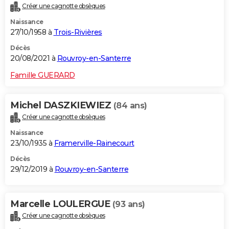
Créer une cagnotte obsèques
City break
Voyage de noces
Climat
Destinations
Voyage nature
Forum
+
PHOTO
Naissance
27/10/1958 à
Trois-Rivières
GUIDES D'ACHAT
Décès
BONS PLANS
20/08/2021 à
Rouvroy-en-Santerre
CARTE DE VOEUX
Famille GUERARD
Carte Bonne année
Carte Pâques
Carte de Noël
Carte Saint-Valentin
Carte d'anniversaire
DICTIONNAIRE
Michel DASZKIEWIEZ
(84 ans)
Biographies
Expressions
Dictionnaire
Citations
Proverbes
PROGRAMME TV
Créer une cagnotte obsèques
Naissance
COPAINS D'AVANT
23/10/1935 à
Framerville-Rainecourt
Se connecter
Collèges
Universités
Service militaire
S'inscrire
Lycées
Primaires
Entreprises
Avis de recherche
AVIS DE DÉCÈS
Décès
29/12/2019 à
Rouvroy-en-Santerre
FORUM
Lifestyle
Sport
Television
Cinema
Bricolage
Culture
Auto
Voyage
Marcelle LOULERGUE
(93 ans)
Créer une cagnotte obsèques