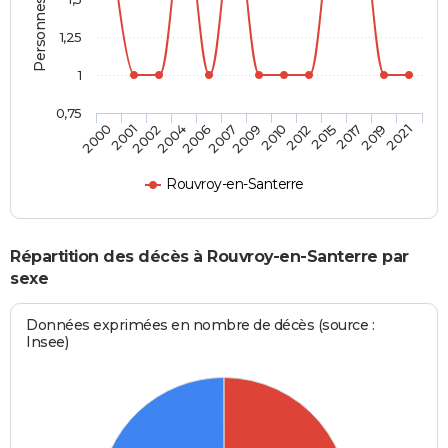
1,25
1
0,75
2000
2001
2002
2004
2006
2007
2009
2010
2012
2015
2017
2019
2021
Rouvroy-en-Santerre
Répartition des décès à Rouvroy-en-Santerre par
sexe
Données exprimées en nombre de décès (source :
Insee)