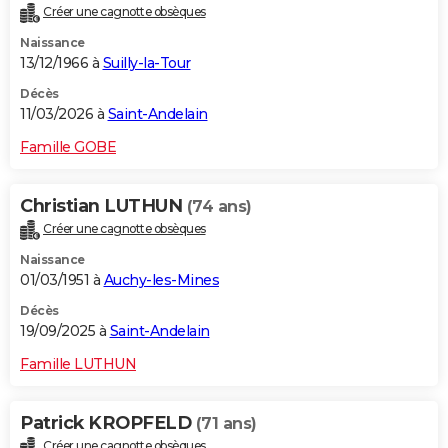
Créer une cagnotte obsèques
City break
Voyage de noces
Climat
Destinations
Voyage nature
Forum
+
PHOTO
Naissance
13/12/1966 à
Suilly-la-Tour
GUIDES D'ACHAT
Décès
BONS PLANS
11/03/2026 à
Saint-Andelain
CARTE DE VOEUX
Famille GOBE
Carte Bonne année
Carte Pâques
Carte de Noël
Carte Saint-Valentin
Carte d'anniversaire
DICTIONNAIRE
Christian LUTHUN
(74 ans)
Biographies
Expressions
Dictionnaire
Citations
Proverbes
PROGRAMME TV
Créer une cagnotte obsèques
Naissance
COPAINS D'AVANT
01/03/1951 à
Auchy-les-Mines
Se connecter
Collèges
Universités
Service militaire
S'inscrire
Lycées
Primaires
Entreprises
Avis de recherche
AVIS DE DÉCÈS
Décès
19/09/2025 à
Saint-Andelain
FORUM
Famille LUTHUN
Lifestyle
Sport
Television
Cinema
Bricolage
Culture
Auto
Voyage
Patrick KROPFELD
(71 ans)
Créer une cagnotte obsèques