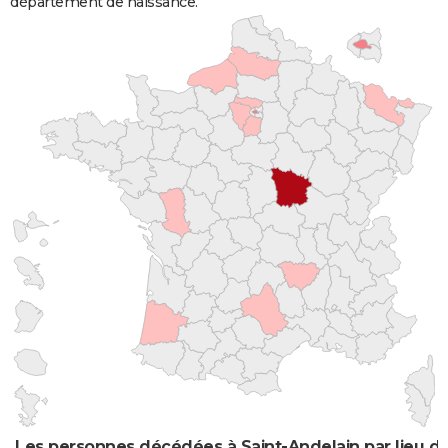
département de naissance.
Les personnes décédées à Saint-Andelain par lieu d