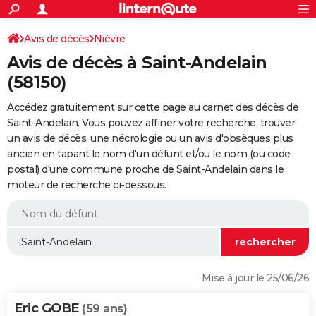
ACTUALITÉS
Connexion
S'inscrire
Avis de décès
Nièvre
Rechercher
Société
Education
Villes
Politique
Faits Divers
Monde
+
SPORT
Avis de décès à Saint-Andelain
Football
Cyclisme
Forum
Coupe du monde 2026
Tennis
Rugby
CULTURE
(58150)
TNT
Cinéma
Musique
Programme TV
Streaming
Sorties cinéma
+
FINANCE
Accédez gratuitement sur cette page au carnet des décès de
Saint-Andelain. Vous pouvez affiner votre recherche, trouver
Impôts
Immobilier
Banque
Crédit
Retraite
Epargne
Risques naturels par ville
Assurance
AUTO
un avis de décès, une nécrologie ou un avis d'obsèques plus
ancien en tapant le nom d'un défunt et/ou le nom (ou code
Réserver un essai
Berlines
Forum auto
Essais
Citadines
SUV
+
HIGH-TECH
postal) d'une commune proche de Saint-Andelain dans le
moteur de recherche ci-dessous.
Meilleur smartphone
Ordinateurs
Guide high-tech
Mobiles
Internet
Jeux vidéo
+
BRICOLAGE
Aménagement intérieur
Cuisine
Jardinage
+
Forum
Extérieur
Salle de bains
Rangement
WEEK-END
Escapades
Expositions
Week-end nature
Guides de France
Patrimoine
Musées
+
LIFESTYLE
Bien-être
Mode
+
Art de vivre
Loisirs
Modes de vie
SANTE
Mise à jour le 25/06/26
Guide de la santé
Médicaments
+
Alimentation
Maladies
Sommeil
VOYAGE
Eric GOBE
(59 ans)