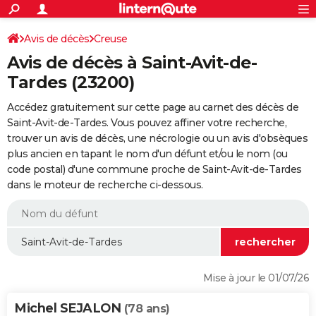
ACTUALITÉS
Connexion
S'inscrire
Avis de décès
Creuse
Rechercher
Société
Education
Villes
Politique
Faits Divers
Monde
+
SPORT
Avis de décès à Saint-Avit-de-
Football
Cyclisme
Forum
Coupe du monde 2026
Tennis
Rugby
CULTURE
Tardes (23200)
TNT
Cinéma
Musique
Programme TV
Streaming
Sorties cinéma
+
FINANCE
Accédez gratuitement sur cette page au carnet des décès de
Saint-Avit-de-Tardes. Vous pouvez affiner votre recherche,
Impôts
Immobilier
Banque
Crédit
Retraite
Epargne
Risques naturels par ville
Assurance
AUTO
trouver un avis de décès, une nécrologie ou un avis d'obsèques
plus ancien en tapant le nom d'un défunt et/ou le nom (ou
Réserver un essai
Berlines
Forum auto
Essais
Citadines
SUV
+
HIGH-TECH
code postal) d'une commune proche de Saint-Avit-de-Tardes
dans le moteur de recherche ci-dessous.
Meilleur smartphone
Ordinateurs
Guide high-tech
Mobiles
Internet
Jeux vidéo
+
BRICOLAGE
Aménagement intérieur
Cuisine
Jardinage
+
Forum
Extérieur
Salle de bains
Rangement
WEEK-END
Escapades
Expositions
Week-end nature
Guides de France
Patrimoine
Musées
+
LIFESTYLE
Bien-être
Mode
+
Art de vivre
Loisirs
Modes de vie
SANTE
Mise à jour le 01/07/26
Guide de la santé
Médicaments
+
Alimentation
Maladies
Sommeil
VOYAGE
Michel SEJALON
(78 ans)