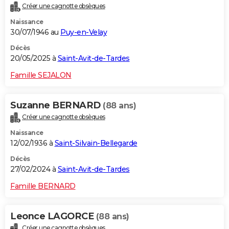
Créer une cagnotte obsèques
City break
Voyage de noces
Climat
Destinations
Voyage nature
Forum
+
PHOTO
Naissance
30/07/1946 au
Puy-en-Velay
GUIDES D'ACHAT
Décès
BONS PLANS
20/05/2025 à
Saint-Avit-de-Tardes
CARTE DE VOEUX
Famille SEJALON
Carte Bonne année
Carte Pâques
Carte de Noël
Carte Saint-Valentin
Carte d'anniversaire
DICTIONNAIRE
Suzanne BERNARD
(88 ans)
Biographies
Expressions
Dictionnaire
Citations
Proverbes
PROGRAMME TV
Créer une cagnotte obsèques
Naissance
COPAINS D'AVANT
12/02/1936 à
Saint-Silvain-Bellegarde
Se connecter
Collèges
Universités
Service militaire
S'inscrire
Lycées
Primaires
Entreprises
Avis de recherche
AVIS DE DÉCÈS
Décès
27/02/2024 à
Saint-Avit-de-Tardes
FORUM
Famille BERNARD
Lifestyle
Sport
Television
Cinema
Bricolage
Culture
Auto
Voyage
Leonce LAGORCE
(88 ans)
Créer une cagnotte obsèques