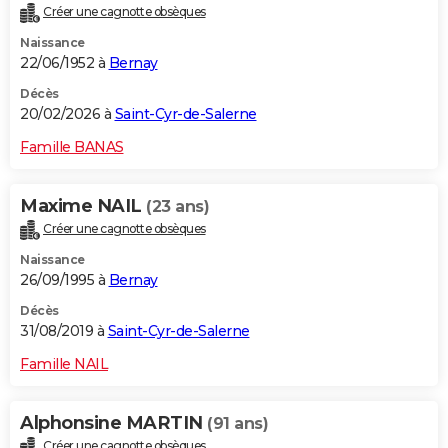
Créer une cagnotte obsèques
City break
Voyage de noces
Climat
Destinations
Voyage nature
Forum
+
PHOTO
Naissance
22/06/1952 à
Bernay
GUIDES D'ACHAT
Décès
BONS PLANS
20/02/2026 à
Saint-Cyr-de-Salerne
CARTE DE VOEUX
Famille BANAS
Carte Bonne année
Carte Pâques
Carte de Noël
Carte Saint-Valentin
Carte d'anniversaire
DICTIONNAIRE
Maxime NAIL
(23 ans)
Biographies
Expressions
Dictionnaire
Citations
Proverbes
PROGRAMME TV
Créer une cagnotte obsèques
Naissance
COPAINS D'AVANT
26/09/1995 à
Bernay
Se connecter
Collèges
Universités
Service militaire
S'inscrire
Lycées
Primaires
Entreprises
Avis de recherche
AVIS DE DÉCÈS
Décès
31/08/2019 à
Saint-Cyr-de-Salerne
FORUM
Famille NAIL
Lifestyle
Sport
Television
Cinema
Bricolage
Culture
Auto
Voyage
Alphonsine MARTIN
(91 ans)
Créer une cagnotte obsèques