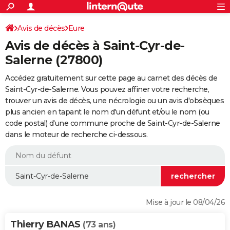
ACTUALITÉS
Connexion
S'inscrire
Avis de décès
Eure
Rechercher
Société
Education
Villes
Politique
Faits Divers
Monde
+
SPORT
Avis de décès à Saint-Cyr-de-
Football
Cyclisme
Forum
Coupe du monde 2026
Tennis
Rugby
CULTURE
Salerne (27800)
TNT
Cinéma
Musique
Programme TV
Streaming
Sorties cinéma
+
FINANCE
Accédez gratuitement sur cette page au carnet des décès de
Saint-Cyr-de-Salerne. Vous pouvez affiner votre recherche,
Impôts
Immobilier
Banque
Crédit
Retraite
Epargne
Risques naturels par ville
Assurance
AUTO
trouver un avis de décès, une nécrologie ou un avis d'obsèques
plus ancien en tapant le nom d'un défunt et/ou le nom (ou
Réserver un essai
Berlines
Forum auto
Essais
Citadines
SUV
+
HIGH-TECH
code postal) d'une commune proche de Saint-Cyr-de-Salerne
dans le moteur de recherche ci-dessous.
Meilleur smartphone
Ordinateurs
Guide high-tech
Mobiles
Internet
Jeux vidéo
+
BRICOLAGE
Aménagement intérieur
Cuisine
Jardinage
+
Forum
Extérieur
Salle de bains
Rangement
WEEK-END
Escapades
Expositions
Week-end nature
Guides de France
Patrimoine
Musées
+
LIFESTYLE
Bien-être
Mode
+
Art de vivre
Loisirs
Modes de vie
SANTE
Mise à jour le 08/04/26
Guide de la santé
Médicaments
+
Alimentation
Maladies
Sommeil
VOYAGE
Thierry BANAS
(73 ans)