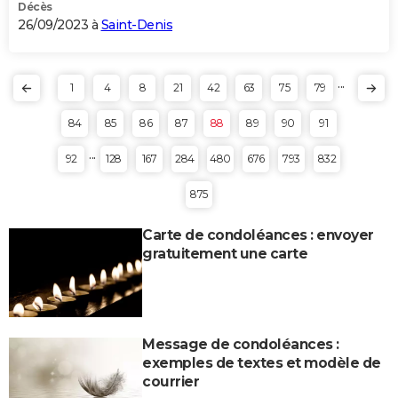
Décès
26/09/2023 à
Saint-Denis
...
1
4
8
21
42
63
75
79
84
85
86
87
88
89
90
91
...
92
128
167
284
480
676
793
832
875
Carte de condoléances : envoyer
gratuitement une carte
Message de condoléances :
exemples de textes et modèle de
courrier