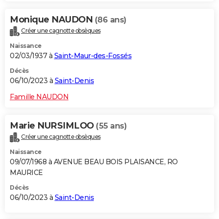
City break
Voyage de noces
Climat
Destinations
Voyage nature
Forum
+
PHOTO
Monique NAUDON
(86 ans)
Créer une cagnotte obsèques
GUIDES D'ACHAT
Naissance
BONS PLANS
02/03/1937 à
Saint-Maur-des-Fossés
Décès
CARTE DE VOEUX
06/10/2023 à
Saint-Denis
Carte Bonne année
Carte Pâques
Carte de Noël
Carte Saint-Valentin
Carte d'anniversaire
DICTIONNAIRE
Famille NAUDON
Biographies
Expressions
Dictionnaire
Citations
Proverbes
PROGRAMME TV
Marie NURSIMLOO
(55 ans)
COPAINS D'AVANT
Créer une cagnotte obsèques
Se connecter
Collèges
Universités
Service militaire
S'inscrire
Lycées
Primaires
Entreprises
Avis de recherche
AVIS DE DÉCÈS
Naissance
09/07/1968 à AVENUE BEAU BOIS PLAISANCE, RO
FORUM
MAURICE
Décès
Lifestyle
Sport
Television
Cinema
Bricolage
Culture
Auto
Voyage
06/10/2023 à
Saint-Denis