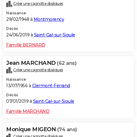
Créer une cagnotte obsèques
City break
Voyage de noces
Climat
Destinations
Voyage nature
Forum
+
PHOTO
Naissance
29/02/1948 à
Montmorency
GUIDES D'ACHAT
Décès
BONS PLANS
24/06/2019 à
Saint-Gal-sur-Sioule
CARTE DE VOEUX
Famille BERNARD
Carte Bonne année
Carte Pâques
Carte de Noël
Carte Saint-Valentin
Carte d'anniversaire
DICTIONNAIRE
Jean MARCHAND
(62 ans)
Biographies
Expressions
Dictionnaire
Citations
Proverbes
PROGRAMME TV
Créer une cagnotte obsèques
Naissance
COPAINS D'AVANT
13/07/1956 à
Clermont-Ferrand
Se connecter
Collèges
Universités
Service militaire
S'inscrire
Lycées
Primaires
Entreprises
Avis de recherche
AVIS DE DÉCÈS
Décès
07/01/2019 à
Saint-Gal-sur-Sioule
FORUM
Famille MARCHAND
Lifestyle
Sport
Television
Cinema
Bricolage
Culture
Auto
Voyage
Monique MIGEON
(74 ans)
Créer une cagnotte obsèques