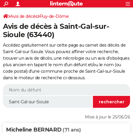
ACTUALITÉS
Connexion
S'inscrire
Avis de décès
Puy-de-Dôme
Rechercher
Société
Education
Villes
Politique
Faits Divers
Monde
+
SPORT
Avis de décès à Saint-Gal-sur-
Football
Cyclisme
Forum
Coupe du monde 2026
Tennis
Rugby
CULTURE
Sioule (63440)
TNT
Cinéma
Musique
Programme TV
Streaming
Sorties cinéma
+
FINANCE
Accédez gratuitement sur cette page au carnet des décès de
Saint-Gal-sur-Sioule. Vous pouvez affiner votre recherche,
Impôts
Immobilier
Banque
Crédit
Retraite
Epargne
Risques naturels par ville
Assurance
AUTO
trouver un avis de décès, une nécrologie ou un avis d'obsèques
plus ancien en tapant le nom d'un défunt et/ou le nom (ou
Réserver un essai
Berlines
Forum auto
Essais
Citadines
SUV
+
HIGH-TECH
code postal) d'une commune proche de Saint-Gal-sur-Sioule
dans le moteur de recherche ci-dessous.
Meilleur smartphone
Ordinateurs
Guide high-tech
Mobiles
Internet
Jeux vidéo
+
BRICOLAGE
Aménagement intérieur
Cuisine
Jardinage
+
Forum
Extérieur
Salle de bains
Rangement
WEEK-END
Escapades
Expositions
Week-end nature
Guides de France
Patrimoine
Musées
+
LIFESTYLE
Bien-être
Mode
+
Art de vivre
Loisirs
Modes de vie
SANTE
Mise à jour le 25/06/26
Guide de la santé
Médicaments
+
Alimentation
Maladies
Sommeil
VOYAGE
Micheline BERNARD
(71 ans)