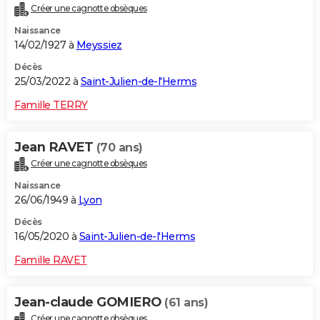
Créer une cagnotte obsèques
City break
Voyage de noces
Climat
Destinations
Voyage nature
Forum
+
PHOTO
Naissance
14/02/1927 à
Meyssiez
GUIDES D'ACHAT
Décès
BONS PLANS
25/03/2022 à
Saint-Julien-de-l'Herms
CARTE DE VOEUX
Famille TERRY
Carte Bonne année
Carte Pâques
Carte de Noël
Carte Saint-Valentin
Carte d'anniversaire
DICTIONNAIRE
Jean RAVET
(70 ans)
Biographies
Expressions
Dictionnaire
Citations
Proverbes
PROGRAMME TV
Créer une cagnotte obsèques
Naissance
COPAINS D'AVANT
26/06/1949 à
Lyon
Se connecter
Collèges
Universités
Service militaire
S'inscrire
Lycées
Primaires
Entreprises
Avis de recherche
AVIS DE DÉCÈS
Décès
16/05/2020 à
Saint-Julien-de-l'Herms
FORUM
Famille RAVET
Lifestyle
Sport
Television
Cinema
Bricolage
Culture
Auto
Voyage
Jean-claude GOMIERO
(61 ans)
Créer une cagnotte obsèques