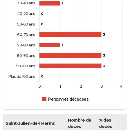
30-40 ans
1
40-50 ans
0
50-60 ans
0
60-70 ans
3
70-80 ans
1
80-90 ans
3
90-100 ans
3
Plus de 100 ans
0
0
1
2
3
4
Personnes décédées
Nombre de
% des
Saint-Julien-de-l'Herms
décès
décès