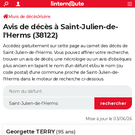
ACTUALITÉS
Connexion
S'inscrire
Avis de décès
Isère
Rechercher
Société
Education
Villes
Politique
Faits Divers
Monde
+
SPORT
Avis de décès à Saint-Julien-de-
Football
Cyclisme
Forum
Coupe du monde 2026
Tennis
Rugby
CULTURE
l'Herms (38122)
TNT
Cinéma
Musique
Programme TV
Streaming
Sorties cinéma
+
FINANCE
Accédez gratuitement sur cette page au carnet des décès de
Saint-Julien-de-l'Herms. Vous pouvez affiner votre recherche,
Impôts
Immobilier
Banque
Crédit
Retraite
Epargne
Risques naturels par ville
Assurance
AUTO
trouver un avis de décès, une nécrologie ou un avis d'obsèques
plus ancien en tapant le nom d'un défunt et/ou le nom (ou
Réserver un essai
Berlines
Forum auto
Essais
Citadines
SUV
+
HIGH-TECH
code postal) d'une commune proche de Saint-Julien-de-
l'Herms dans le moteur de recherche ci-dessous.
Meilleur smartphone
Ordinateurs
Guide high-tech
Mobiles
Internet
Jeux vidéo
+
BRICOLAGE
Aménagement intérieur
Cuisine
Jardinage
+
Forum
Extérieur
Salle de bains
Rangement
WEEK-END
Escapades
Expositions
Week-end nature
Guides de France
Patrimoine
Musées
+
LIFESTYLE
Bien-être
Mode
+
Art de vivre
Loisirs
Modes de vie
SANTE
Mise à jour le 03/06/26
Guide de la santé
Médicaments
+
Alimentation
Maladies
Sommeil
VOYAGE
Georgette TERRY
(95 ans)