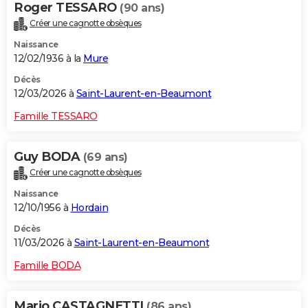
Roger TESSARO
(90 ans)
City break
Voyage de noces
Climat
Destinations
Voyage nature
Forum
+
PHOTO
Créer une cagnotte obsèques
Naissance
GUIDES D'ACHAT
12/02/1936 à la
Mure
BONS PLANS
Décès
12/03/2026 à
Saint-Laurent-en-Beaumont
CARTE DE VOEUX
Famille TESSARO
Carte Bonne année
Carte Pâques
Carte de Noël
Carte Saint-Valentin
Carte d'anniversaire
DICTIONNAIRE
Biographies
Expressions
Dictionnaire
Citations
Proverbes
Guy BODA
(69 ans)
PROGRAMME TV
Créer une cagnotte obsèques
COPAINS D'AVANT
Naissance
12/10/1956 à
Hordain
Se connecter
Collèges
Universités
Service militaire
S'inscrire
Lycées
Primaires
Entreprises
Avis de recherche
AVIS DE DÉCÈS
Décès
FORUM
11/03/2026 à
Saint-Laurent-en-Beaumont
Lifestyle
Sport
Television
Cinema
Bricolage
Culture
Auto
Voyage
Famille BODA
Mario CASTAGNETTI
(86 ans)