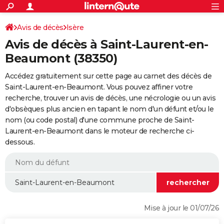
ACTUALITÉS
Connexion
S'inscrire
Avis de décès
Isère
Rechercher
Société
Education
Villes
Politique
Faits Divers
Monde
+
SPORT
Avis de décès à Saint-Laurent-en-
Football
Cyclisme
Forum
Coupe du monde 2026
Tennis
Rugby
CULTURE
Beaumont (38350)
TNT
Cinéma
Musique
Programme TV
Streaming
Sorties cinéma
+
FINANCE
Accédez gratuitement sur cette page au carnet des décès de
Saint-Laurent-en-Beaumont. Vous pouvez affiner votre
Impôts
Immobilier
Banque
Crédit
Retraite
Epargne
Risques naturels par ville
Assurance
AUTO
recherche, trouver un avis de décès, une nécrologie ou un avis
d'obsèques plus ancien en tapant le nom d'un défunt et/ou le
Réserver un essai
Berlines
Forum auto
Essais
Citadines
SUV
+
HIGH-TECH
nom (ou code postal) d'une commune proche de Saint-
Laurent-en-Beaumont dans le moteur de recherche ci-
Meilleur smartphone
Ordinateurs
Guide high-tech
Mobiles
Internet
Jeux vidéo
+
BRICOLAGE
dessous.
Aménagement intérieur
Cuisine
Jardinage
+
Forum
Extérieur
Salle de bains
Rangement
WEEK-END
Escapades
Expositions
Week-end nature
Guides de France
Patrimoine
Musées
+
LIFESTYLE
Bien-être
Mode
+
Art de vivre
Loisirs
Modes de vie
SANTE
Mise à jour le 01/07/26
Guide de la santé
Médicaments
+
Alimentation
Maladies
Sommeil
VOYAGE